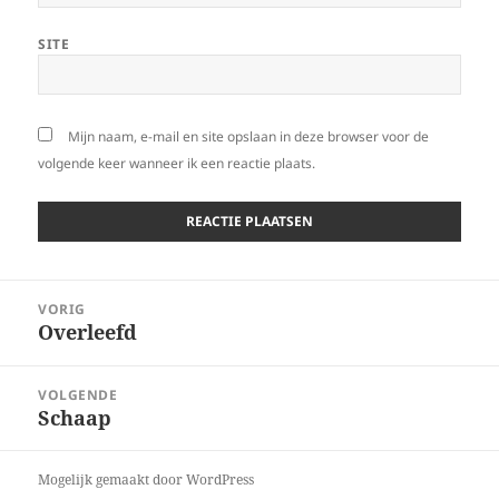
SITE
Mijn naam, e-mail en site opslaan in deze browser voor de
volgende keer wanneer ik een reactie plaats.
Bericht
VORIG
navigatie
Overleefd
Vorig
bericht:
VOLGENDE
Schaap
Volgend
bericht:
Mogelijk gemaakt door WordPress