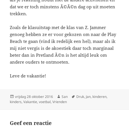
dat we er toch minstens Ã©Ã©n dag op uit moeten
trekken.
Zoals de klasuitstap met de klas van Z. Jammer
genoeg hebben ze er voor gekozen om naar de Play
Beach te gaan (vind ik redelijk een hel), maar als ik
mij niet vergis is de akoestiek daar toch marginaal
beter dan in Pretland Ã©n is het altijd leuk om
andere ouders te ontmoeten.
Leve de vakantie!
Geplaatst
vrijdag 28 oktober 2016
Auteur
San
Tags
Druk
,
Jan
,
kinderen
,
kinders
op
,
Vakantie
,
voetbal
,
Vrienden
Geef een reactie