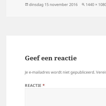
Geplaatst
dinsdag 15 november 2016
Volledige
1440 × 108
op
grootte
Geef een reactie
Je e-mailadres wordt niet gepubliceerd.
Verei
REACTIE
*