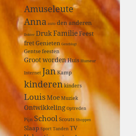
a
Amuseleute
r
:
Anna
den anderen
auto
Druk
Familie
Feest
Dokter
fret
Genieten
Gentblogt
Gentse feesten
Groot worden
Huis
Humeur
Jan
Kamp
Internet
kinderen
kinders
Louis
Moe
Muziek
Ontwikkeling
Optreden
School
Scouts
Pijn
Shoppen
Slaap
TV
Sport
Tanden