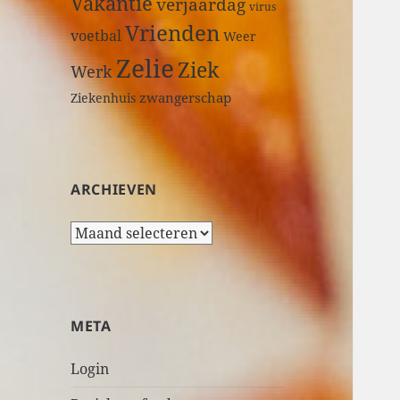
Vakantie
verjaardag
virus
Vrienden
voetbal
Weer
Zelie
Ziek
Werk
zwangerschap
Ziekenhuis
ARCHIEVEN
A
r
c
h
i
META
e
v
Login
e