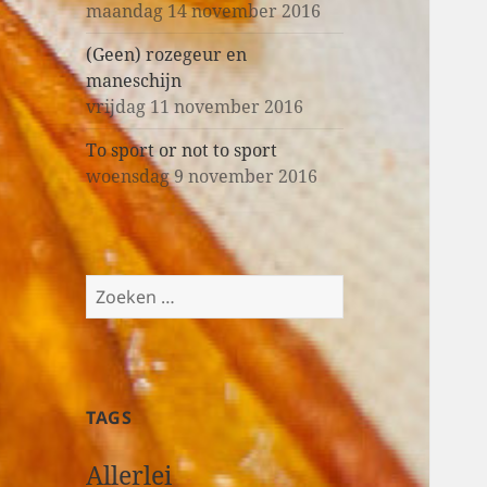
maandag 14 november 2016
(Geen) rozegeur en
maneschijn
vrijdag 11 november 2016
To sport or not to sport
woensdag 9 november 2016
Z
o
e
k
e
TAGS
n
n
Allerlei
a