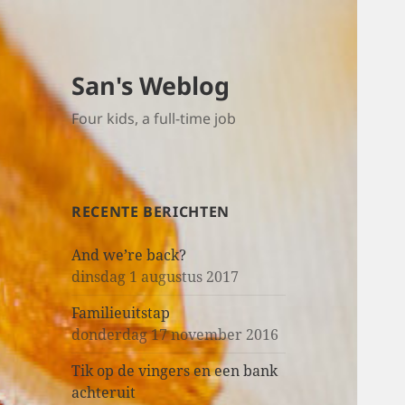
San's Weblog
Four kids, a full-time job
RECENTE BERICHTEN
And we’re back?
dinsdag 1 augustus 2017
Familieuitstap
donderdag 17 november 2016
Tik op de vingers en een bank
achteruit