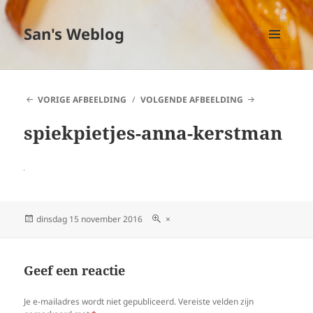
San's Weblog
MENU
EN
WIDGETS
VORIGE AFBEELDING
VOLGENDE AFBEELDING
spiekpietjes-anna-kerstman
Geplaatst
dinsdag 15 november 2016
Volledige
×
op
grootte
Geef een reactie
Je e-mailadres wordt niet gepubliceerd.
Vereiste velden zijn