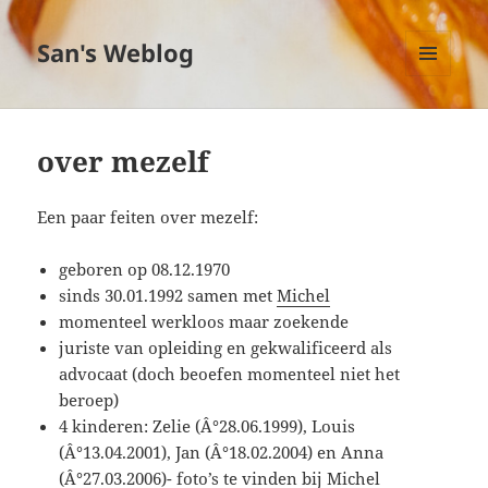
San's Weblog
MENU
EN
WIDGETS
over mezelf
Een paar feiten over mezelf:
geboren op 08.12.1970
sinds 30.01.1992 samen met
Michel
momenteel werkloos maar zoekende
juriste van opleiding en gekwalificeerd als
advocaat (doch beoefen momenteel niet het
beroep)
4 kinderen: Zelie (Â°28.06.1999), Louis
(Â°13.04.2001), Jan (Â°18.02.2004) en Anna
(Â°27.03.2006)- foto’s te vinden bij Michel