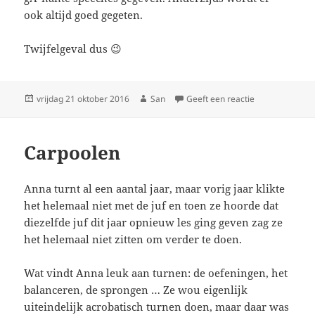
ook altijd goed gegeten.
Twijfelgeval dus 😉
Geplaatst
vrijdag 21 oktober 2016
Auteur
San
Geeft een reactie
op Overdracht
op
Carpoolen
Anna turnt al een aantal jaar, maar vorig jaar klikte
het helemaal niet met de juf en toen ze hoorde dat
diezelfde juf dit jaar opnieuw les ging geven zag ze
het helemaal niet zitten om verder te doen.
Wat vindt Anna leuk aan turnen: de oefeningen, het
balanceren, de sprongen … Ze wou eigenlijk
uiteindelijk acrobatisch turnen doen, maar daar was