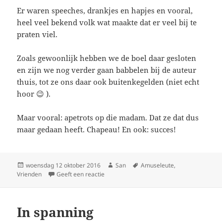
Er waren speeches, drankjes en hapjes en vooral,
heel veel bekend volk wat maakte dat er veel bij te
praten viel.
Zoals gewoonlijk hebben we de boel daar gesloten
en zijn we nog verder gaan babbelen bij de auteur
thuis, tot ze ons daar ook buitenkegelden (niet echt
hoor 😉 ).
Maar vooral: apetrots op die madam. Dat ze dat dus
maar gedaan heeft. Chapeau! En ook: succes!
Geplaatst
woensdag 12 oktober 2016
Auteur
San
Tags
Amuseleute
,
Vrienden
op
Geeft een reactie
op Een boek begod!
In spanning