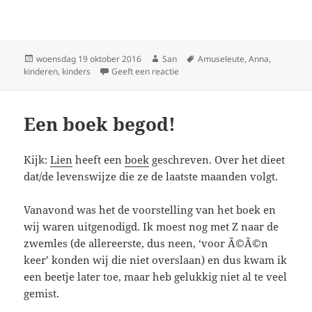
Geplaatst
woensdag 19 oktober 2016
Auteur
San
Tags
Amuseleute
,
Anna
,
kinderen
op
,
kinders
Geeft een reactie
op Carpoolen
Een boek begod!
Kijk:
Lien
heeft een
boek
geschreven. Over het dieet
dat/de levenswijze die ze de laatste maanden volgt.
Vanavond was het de voorstelling van het boek en
wij waren uitgenodigd. Ik moest nog met Z naar de
zwemles (de allereerste, dus neen, ‘voor Ã©Ã©n
keer’ konden wij die niet overslaan) en dus kwam ik
een beetje later toe, maar heb gelukkig niet al te veel
gemist.