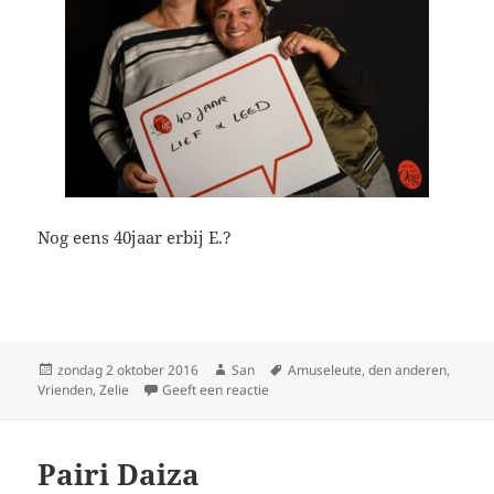
Nog eens 40jaar erbij E.?
Geplaatst
zondag 2 oktober 2016
Auteur
San
Tags
Amuseleute
,
den anderen
,
Vrienden
op
,
Zelie
Geeft een reactie
op 20 jaar – 40 jaar
Pairi Daiza