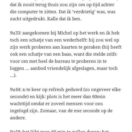
dat ik nooit terug thuis zou zijn om op tijd achter
die computer te zitten. Dat ik ‘verdrietig’ was, was
zacht uitgedrukt. Kalle dat ik ben.
9u33: aangekomen bij Michel op het werk en ik heb
toch een schatje van een wederhelft: hij zou wel op
zijn werk proberen aan kaarten te geraken (hij heeft
ook een schatje van een baas, want die stelde zelfs
voor om met heel de bureau te proberen in te
loggen … aanbod vriendelijk afgeslagen, maar toch
…).
9u44: x-te keer op refresh geduwd (zo ongeveer elke
seconde) en kijk: plots is het meer dan 60min
wachttijd omdat er zoveel mensen voor ons
ingelogd zijn. Zomaar, van de ene seconde op de
andere.
9u58: het lijkt geen 60 min te zullen duren: het