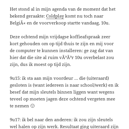
Het stond al in mijn agenda van de moment dat het
bekend geraakte:
Coldplay
komt nu toch naar
BelgiÃ« en de voorverkoop startte vandaag, 10u.
Deze ochtend mijn vrijdagse koffieafspraak zeer
kort gehouden om op tijd thuis te zijn en mij voor
de computer te kunnen installeren: ge zag dat van
hier dat die site al ruim vÃ³Ã³r 10u overbelast zou
zijn, dus ik moest op tijd zijn.
9u15: ik sta aan mijn voordeur … die (uiteraard)
gesloten is (want iedereen is naar school/werk) en ik
besef dat mijn sleutels binnen liggen want wegens
teveel op moeten jagen deze ochtend vergeten mee
te nemen 🙁
9u17: ik bel naar den anderen: ik zou zijn sleutels
wel halen op zijn werk. Resultaat ging uiteraard zijn