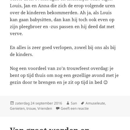
Louis, Jan en Anna die zich de erop volgende uren
over de kinderen bekommerden. Ah ja, als Louis
kan gaan babysitten, dan kan hij toch ook even op
zijn pleegbroer en -zus passen en hij deed dat met
verve.
En alles is zeer goed verlopen, zowel bij ons als bij
de kinders.
Nog een voordeel van zo’n trouwfeest overdag: je
bent op tijd thuis om nog een gezellige avond met je
gezin door te brengen en je zit op tijd in bed 😉
Geplaatst
zaterdag 24 september 2016
Auteur
San
Tags
Amuseleute
,
Genieten
op
,
trouw
,
Vrienden
Geeft een reactie
op I do I do I do