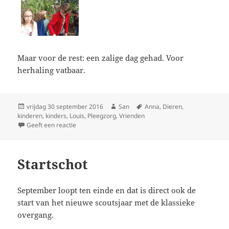
Maar voor de rest: een zalige dag gehad. Voor
herhaling vatbaar.
Geplaatst
vrijdag 30 september 2016
Auteur
San
Tags
Anna
,
Dieren
,
kinderen
op
,
kinders
,
Louis
,
Pleegzorg
,
Vrienden
Geeft een reactie
op Pairi Daiza
Startschot
September loopt ten einde en dat is direct ook de
start van het nieuwe scoutsjaar met de klassieke
overgang.