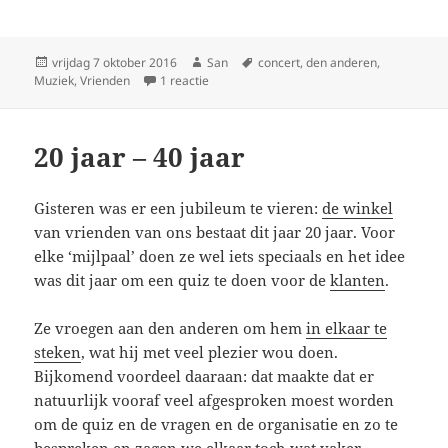
Geplaatst
vrijdag 7 oktober 2016
Auteur
San
Tags
concert
,
den anderen
,
Muziek
op
,
Vrienden
1 reactie
op In spanning
20 jaar – 40 jaar
Gisteren was er een jubileum te vieren:
de winkel
van vrienden van ons bestaat dit jaar 20 jaar. Voor
elke ‘mijlpaal’ doen ze wel iets speciaals en het idee
was dit jaar om een quiz te doen voor de
klanten
.
Ze vroegen aan den anderen om hem
in elkaar te
steken
, wat hij met veel plezier wou doen.
Bijkomend voordeel daaraan: dat maakte dat er
natuurlijk vooraf veel afgesproken moest worden
om de quiz en de vragen en de organisatie en zo te
bespreken en zagen we elkaar toch wat vaker.