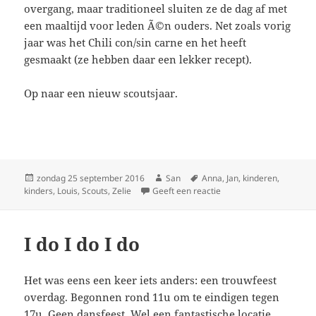
overgang, maar traditioneel sluiten ze de dag af met
een maaltijd voor leden Ã©n ouders. Net zoals vorig
jaar was het Chili con/sin carne en het heeft
gesmaakt (ze hebben daar een lekker recept).
Op naar een nieuw scoutsjaar.
Geplaatst
zondag 25 september 2016
Auteur
San
Tags
Anna
,
Jan
,
kinderen
,
kinders
op
,
Louis
,
Scouts
,
Zelie
Geeft een reactie
op Startschot
I do I do I do
Het was eens een keer iets anders: een trouwfeest
overdag. Begonnen rond 11u om te eindigen tegen
17u. Geen dansfeest. Wel een
fantastische locatie