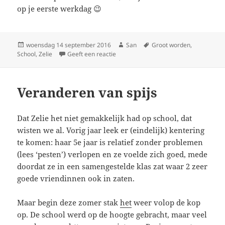
op je eerste werkdag 😉
Geplaatst
woensdag 14 september 2016
Auteur
San
Tags
Groot worden
,
School
op
,
Zelie
Geeft een reactie
op Van groot worden en verantwoordel
Veranderen van spijs
Dat Zelie het niet gemakkelijk had op school, dat
wisten we al. Vorig jaar leek er (eindelijk) kentering
te komen: haar 5e jaar is relatief zonder problemen
(lees ‘pesten’) verlopen en ze voelde zich goed, mede
doordat ze in een samengestelde klas zat waar 2 zeer
goede vriendinnen ook in zaten.
Maar begin deze zomer stak
het
weer volop de kop
op. De school werd op de hoogte gebracht, maar veel