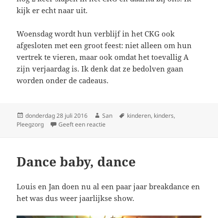
kijk er echt naar uit.
Woensdag wordt hun verblijf in het CKG ook
afgesloten met een groot feest: niet alleen om hun
vertrek te vieren, maar ook omdat het toevallig A
zijn verjaardag is. Ik denk dat ze bedolven gaan
worden onder de cadeaus.
Geplaatst
donderdag 28 juli 2016
Auteur
San
Tags
kinderen
,
kinders
,
Pleegzorg
op
Geeft een reactie
op Laatste weekend
Dance baby, dance
Louis en Jan doen nu al een paar jaar breakdance en
het was dus weer jaarlijkse show.