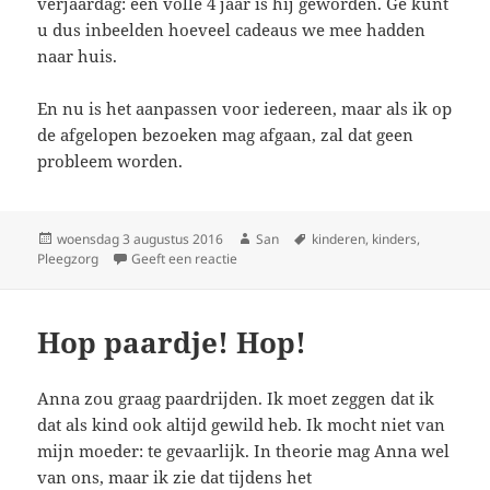
verjaardag: een volle 4 jaar is hij geworden. Ge kunt
u dus inbeelden hoeveel cadeaus we mee hadden
naar huis.
En nu is het aanpassen voor iedereen, maar als ik op
de afgelopen bezoeken mag afgaan, zal dat geen
probleem worden.
Geplaatst
woensdag 3 augustus 2016
Auteur
San
Tags
kinderen
,
kinders
,
Pleegzorg
op
Geeft een reactie
op Drukke overdracht
Hop paardje! Hop!
Anna zou graag paardrijden. Ik moet zeggen dat ik
dat als kind ook altijd gewild heb. Ik mocht niet van
mijn moeder: te gevaarlijk. In theorie mag Anna wel
van ons, maar ik zie dat tijdens het