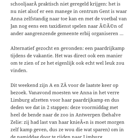
schooljaarÂ praktisch niet geregeld krijgen: het is
nu niet alsof er een manege in centrum Gent is waar
Anna zelfstandig naar toe kan en met de voetbal van
Jan nog eens een taxidienst spelen naar Ã©Ã©n of
ander aangrenzende gemeente erbij organiseren …
Alternatief gezocht en gevonden: een paardrijkamp
tijdens de vakantie. Het was direct ook een manier
om te zien of ze het eigenlijk ook echt wel leuk zou
vinden.
Dit weekend zijn A en ZÂ voor de laatste keer op
bezoek. Vanavond moesten we Anna in het verre
Limburg afzetten voor haar paardrijkamp en dus
deden we dat in 2 stappen: deze voormiddag met
heel de bende naar de zoo in Antwerpen (behalve
Zelie: zij had last van haar knieÃ«n is moet morgen
zelf kamp geven, dus ze wou die wat sparen) om in
de namiddag door te rijden naar Limburg.