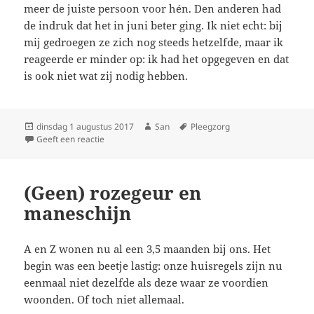
meer de juiste persoon voor hén. Den anderen had
de indruk dat het in juni beter ging. Ik niet echt: bij
mij gedroegen ze zich nog steeds hetzelfde, maar ik
reageerde er minder op: ik had het opgegeven en dat
is ook niet wat zij nodig hebben.
Geplaatst
dinsdag 1 augustus 2017
Auteur
San
Tags
Pleegzorg
op
Geeft een reactie
op And we’re back?
(Geen) rozegeur en
maneschijn
A en Z wonen nu al een 3,5 maanden bij ons. Het
begin was een beetje lastig: onze huisregels zijn nu
eenmaal niet dezelfde als deze waar ze voordien
woonden. Of toch niet allemaal.