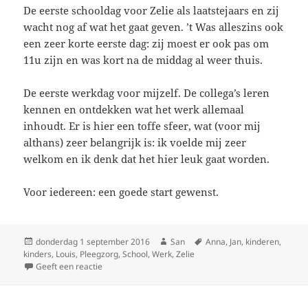
De eerste schooldag voor Zelie als laatstejaars en zij
wacht nog af wat het gaat geven. ’t Was alleszins ook
een zeer korte eerste dag: zij moest er ook pas om
11u zijn en was kort na de middag al weer thuis.
De eerste werkdag voor mijzelf. De collega’s leren
kennen en ontdekken wat het werk allemaal
inhoudt. Er is hier een toffe sfeer, wat (voor mij
althans) zeer belangrijk is: ik voelde mij zeer
welkom en ik denk dat het hier leuk gaat worden.
Voor iedereen: een goede start gewenst.
Geplaatst
donderdag 1 september 2016
Auteur
San
Tags
Anna
,
Jan
,
kinderen
,
kinders
op
,
Louis
,
Pleegzorg
,
School
,
Werk
,
Zelie
Geeft een reactie
op Eerste