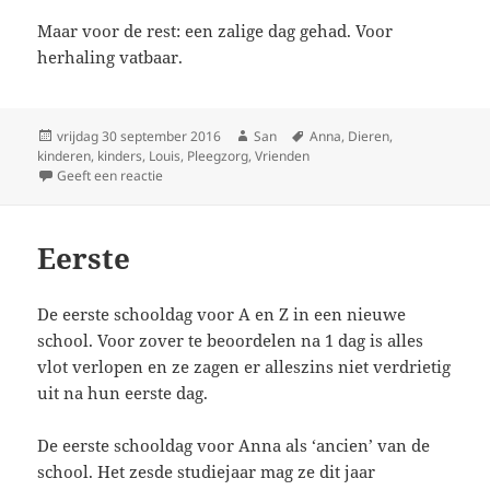
Maar voor de rest: een zalige dag gehad. Voor
herhaling vatbaar.
Geplaatst
vrijdag 30 september 2016
Auteur
San
Tags
Anna
,
Dieren
,
kinderen
op
,
kinders
,
Louis
,
Pleegzorg
,
Vrienden
Geeft een reactie
op Pairi Daiza
Eerste
De eerste schooldag voor A en Z in een nieuwe
school. Voor zover te beoordelen na 1 dag is alles
vlot verlopen en ze zagen er alleszins niet verdrietig
uit na hun eerste dag.
De eerste schooldag voor Anna als ‘ancien’ van de
school. Het zesde studiejaar mag ze dit jaar