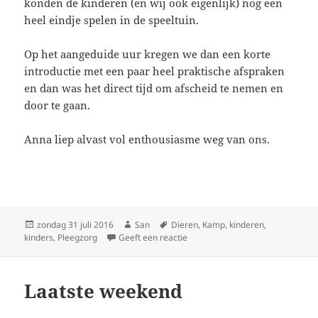
konden de kinderen (en wij ook eigenlijk) nog een
heel eindje spelen in de speeltuin.
Op het aangeduide uur kregen we dan een korte
introductie met een paar heel praktische afspraken
en dan was het direct tijd om afscheid te nemen en
door te gaan.
Anna liep alvast vol enthousiasme weg van ons.
Geplaatst
zondag 31 juli 2016
Auteur
San
Tags
Dieren
,
Kamp
,
kinderen
,
kinders
op
,
Pleegzorg
Geeft een reactie
op Hop paardje! Hop!
Laatste weekend