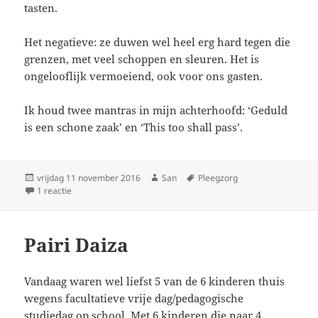
tasten.
Het negatieve: ze duwen wel heel erg hard tegen die
grenzen, met veel schoppen en sleuren. Het is
ongelooflijk vermoeiend, ook voor ons gasten.
Ik houd twee mantras in mijn achterhoofd: ‘Geduld
is een schone zaak’ en ‘This too shall pass’.
Geplaatst
vrijdag 11 november 2016
Auteur
San
Tags
Pleegzorg
op
1 reactie
op (Geen) rozegeur en maneschijn
Pairi Daiza
Vandaag waren wel liefst 5 van de 6 kinderen thuis
wegens facultatieve vrije dag/pedagogische
studiedag op school. Met 6 kinderen die naar 4