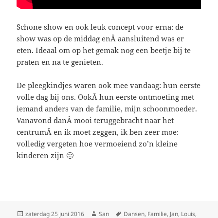
Schone show en ook leuk concept voor erna: de
show was op de middag enÂ aansluitend was er
eten. Ideaal om op het gemak nog een beetje bij te
praten en na te genieten.
De pleegkindjes waren ook mee vandaag: hun eerste
volle dag bij ons. OokÂ hun eerste ontmoeting met
iemand anders van de familie, mijn schoonmoeder.
Vanavond danÂ mooi teruggebracht naar het
centrumÂ en ik moet zeggen, ik ben zeer moe:
volledig vergeten hoe vermoeiend zo’n kleine
kinderen zijn 🙂
Geplaatst
zaterdag 25 juni 2016
Auteur
San
Tags
Dansen
,
Familie
,
Jan
,
Louis
,