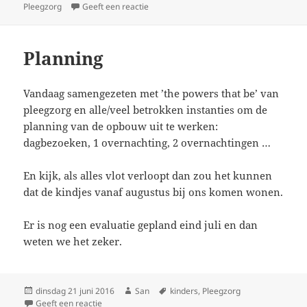
Pleegzorg
op
Geeft een reactie
op Dance baby, dance
Planning
Vandaag samengezeten met ’the powers that be’ van
pleegzorg en alle/veel betrokken instanties om de
planning van de opbouw uit te werken:
dagbezoeken, 1 overnachting, 2 overnachtingen …
En kijk, als alles vlot verloopt dan zou het kunnen
dat de kindjes vanaf augustus bij ons komen wonen.
Er is nog een evaluatie gepland eind juli en dan
weten we het zeker.
Geplaatst
dinsdag 21 juni 2016
Auteur
San
Tags
kinders
,
Pleegzorg
op
Geeft een reactie
op Planning