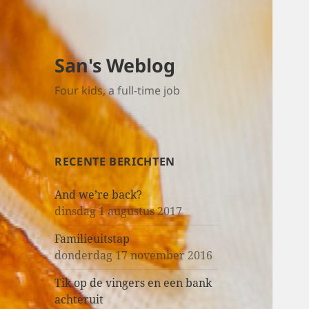
San's Weblog
Four kids, a full-time job
RECENTE BERICHTEN
And we’re back?
dinsdag 1 augustus 2017
Familieuitstap
donderdag 17 november 2016
Tik op de vingers en een bank
achteruit