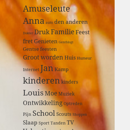
a
Amuseleute
r
:
Anna
den anderen
auto
Druk
Familie
Feest
Dokter
fret
Genieten
Gentblogt
Gentse feesten
Groot worden
Huis
Humeur
Jan
Kamp
Internet
kinderen
kinders
Louis
Moe
Muziek
Ontwikkeling
Optreden
School
Scouts
Pijn
Shoppen
Slaap
TV
Sport
Tanden