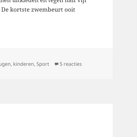
en uitkleden en tegen half vijf
. De kortste zwembeurt ooit
ugen
,
kinderen
,
Sport
5 reacties
op Leuk! Zwemmen