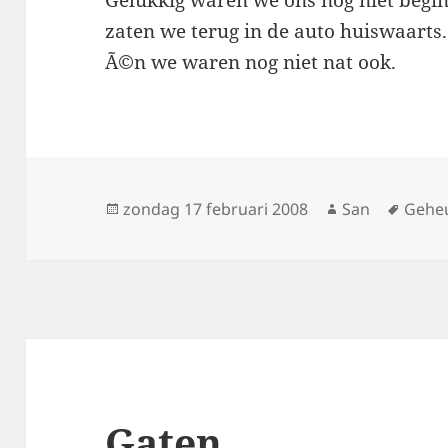
Gelukkig waren we ons nog niet beginn
zaten we terug in de auto huiswaarts
Ã©n we waren nog niet nat ook.
Geplaatst
zondag 17 februari 2008
Auteur
San
Tags
Gehe
op
Gaten