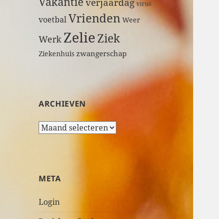
Vakantie
verjaardag
virus
Vrienden
voetbal
Weer
Zelie
Ziek
Werk
zwangerschap
Ziekenhuis
ARCHIEVEN
A
r
c
h
i
META
e
v
Login
e