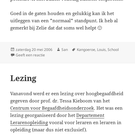
Goed in de gaten houden en gelukkig kan ik het
uitleggen van een *normaal* standpunt. Ik heb al
gemerkt bij Zelie dat dat soms wel helpt 🙂
Geplaatst
zaterdag 20 mei 2006
Auteur
San
Tags
Kangoeroe
,
Louis
,
School
op
Geeft een reactie
op Kangoeroe
Lezing
Vanavond werd er een lezing over hoogbegaafdheid
gegeven door prof. dr. Tessa Kieboom van het
Centrum voor Begaafdheidsonderzoek
. Het was een
lezing georganiseerd door het
Departement
Lerarenopleiding
vooral voor leraren en leraren in
opleiding (maar dus niet exclusief).