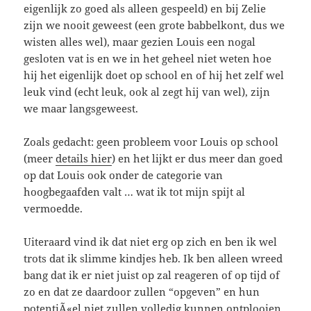
eigenlijk zo goed als alleen gespeeld) en bij Zelie
zijn we nooit geweest (een grote babbelkont, dus we
wisten alles wel), maar gezien Louis een nogal
gesloten vat is en we in het geheel niet weten hoe
hij het eigenlijk doet op school en of hij het zelf wel
leuk vind (echt leuk, ook al zegt hij van wel), zijn
we maar langsgeweest.
Zoals gedacht: geen probleem voor Louis op school
(meer
details hier
) en het lijkt er dus meer dan goed
op dat Louis ook onder de categorie van
hoogbegaafden valt … wat ik tot mijn spijt al
vermoedde.
Uiteraard vind ik dat niet erg op zich en ben ik wel
trots dat ik slimme kindjes heb. Ik ben alleen wreed
bang dat ik er niet juist op zal reageren of op tijd of
zo en dat ze daardoor zullen “opgeven” en hun
potentiÃ«el niet zullen volledig kunnen ontplooien.