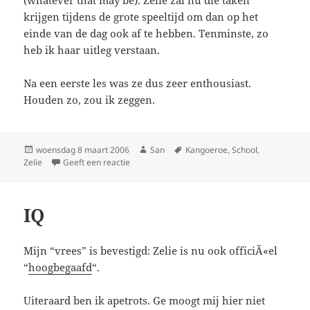
(whatever that may be). Zelie zal nu die taken
krijgen tijdens de grote speeltijd om dan op het
einde van de dag ook af te hebben. Tenminste, zo
heb ik haar uitleg verstaan.
Na een eerste les was ze dus zeer enthousiast.
Houden zo, zou ik zeggen.
Geplaatst
woensdag 8 maart 2006
Auteur
San
Tags
Kangoeroe
,
School
,
Zelie
op
Geeft een reactie
op Les Ã©Ã©n
IQ
Mijn “vrees” is bevestigd: Zelie is nu ook officiÃ«el
“
hoogbegaafd
“.
Uiteraard ben ik apetrots. Ge moogt mij hier niet