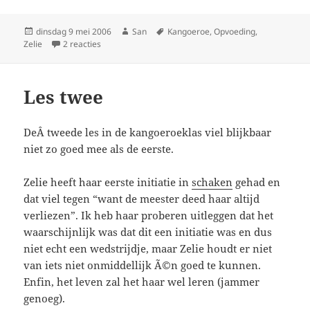
Geplaatst
dinsdag 9 mei 2006
Auteur
San
Tags
Kangoeroe
,
Opvoeding
,
Zelie
op
2 reacties
op Lezing
Les twee
DeÂ tweede les in de kangoeroeklas viel blijkbaar
niet zo goed mee als de eerste.
Zelie heeft haar eerste initiatie in
schaken
gehad en
dat viel tegen “want de meester deed haar altijd
verliezen”. Ik heb haar proberen uitleggen dat het
waarschijnlijk was dat dit een initiatie was en dus
niet echt een wedstrijdje, maar Zelie houdt er niet
van iets niet onmiddellijk Ã©n goed te kunnen.
Enfin, het leven zal het haar wel leren (jammer
genoeg).