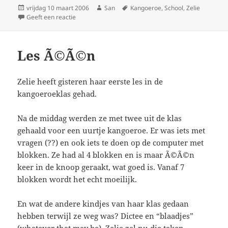
Geplaatst
vrijdag 10 maart 2006
Auteur
San
Tags
Kangoeroe
,
School
,
Zelie
op
Geeft een reactie
op Les twee
Les Ã©Ã©n
Zelie heeft gisteren haar eerste les in de
kangoeroeklas gehad.
Na de middag werden ze met twee uit de klas
gehaald voor een uurtje kangoeroe. Er was iets met
vragen (??) en ook iets te doen op de computer met
blokken. Ze had al 4 blokken en is maar Ã©Ã©n
keer in de knoop geraakt, wat goed is. Vanaf 7
blokken wordt het echt moeilijk.
En wat de andere kindjes van haar klas gedaan
hebben terwijl ze weg was? Dictee en “blaadjes”