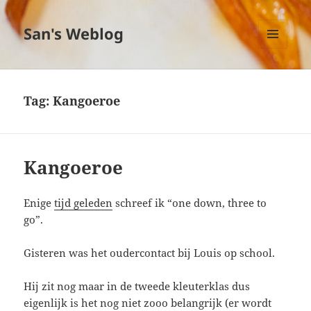
San's Weblog
MENU
EN
WIDGETS
Tag:
Kangoeroe
Kangoeroe
Enige
tijd geleden
schreef ik “one down, three to
go”.
Gisteren was het oudercontact bij Louis op school.
Hij zit nog maar in de tweede kleuterklas dus
eigenlijk is het nog niet zooo belangrijk (er wordt