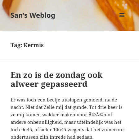
San's Weblog
MENU
EN
WIDGETS
Tag:
Kermis
En zo is de zondag ook
alweer gepasseerd
Er was toch een beetje uitslapen gemoeid, na de
nacht. Niet dat Zelie mij dat gunde. Tot drie keer is
ze mij komen wakker maken voor Ã©Ã©n of
andere onbenulligheid, maar uiteindelijk was het
toch 9u45, of beter 10u45 wegens dat het zomeruur
ondertussen zijn intrede had gedaan.