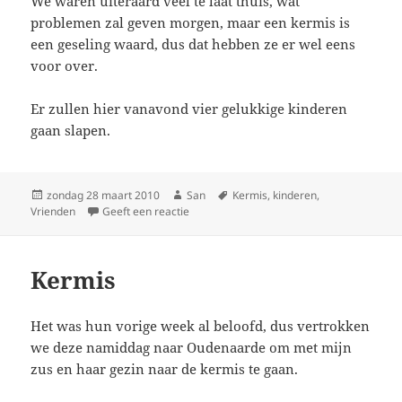
We waren uiteraard veel te laat thuis, wat
problemen zal geven morgen, maar een kermis is
een geseling waard, dus dat hebben ze er wel eens
voor over.
Er zullen hier vanavond vier gelukkige kinderen
gaan slapen.
Geplaatst
zondag 28 maart 2010
Auteur
San
Tags
Kermis
,
kinderen
,
Vrienden
op
Geeft een reactie
op En zo is de zondag ook alweer gepasse
Kermis
Het was hun vorige week al beloofd, dus vertrokken
we deze namiddag naar Oudenaarde om met mijn
zus en haar gezin naar de kermis te gaan.