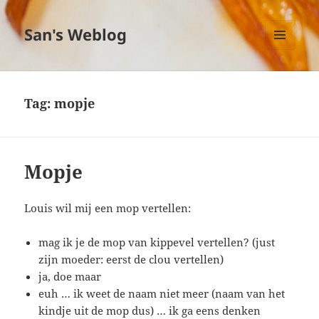
San's Weblog
MENU
EN
WIDGETS
Tag:
mopje
Mopje
Louis wil mij een mop vertellen:
mag ik je de mop van kippevel vertellen? (just
zijn moeder: eerst de clou vertellen)
ja, doe maar
euh … ik weet de naam niet meer (naam van het
kindje uit de mop dus) … ik ga eens denken