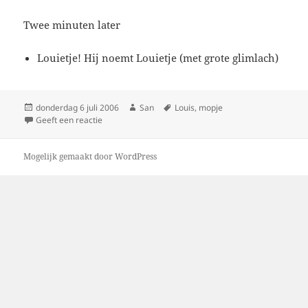
Twee minuten later
Louietje! Hij noemt Louietje (met grote glimlach)
Geplaatst
donderdag 6 juli 2006
Auteur
San
Tags
Louis
,
mopje
op
Geeft een reactie
op Mopje
Mogelijk gemaakt door WordPress