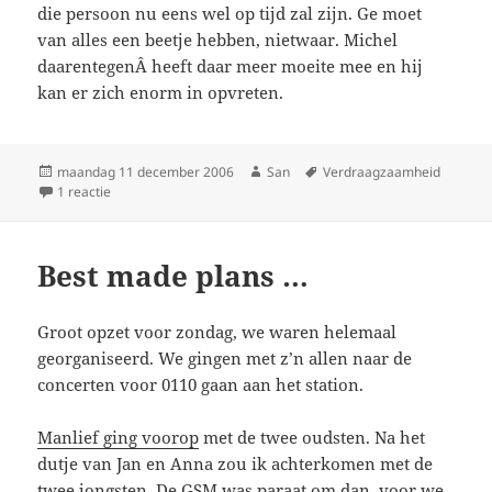
die persoon nu eens wel op tijd zal zijn. Ge moet
van alles een beetje hebben, nietwaar. Michel
daarentegenÂ heeft daar meer moeite mee en hij
kan er zich enorm in opvreten.
Geplaatst
maandag 11 december 2006
Auteur
San
Tags
Verdraagzaamheid
op
1 reactie
op Laat
Best made plans …
Groot opzet voor zondag, we waren helemaal
georganiseerd. We gingen met z’n allen naar de
concerten voor 0110 gaan aan het station.
Manlief ging voorop
met de twee oudsten. Na het
dutje van Jan en Anna zou ik achterkomen met de
twee jongsten. De GSM was paraat om dan, voor we