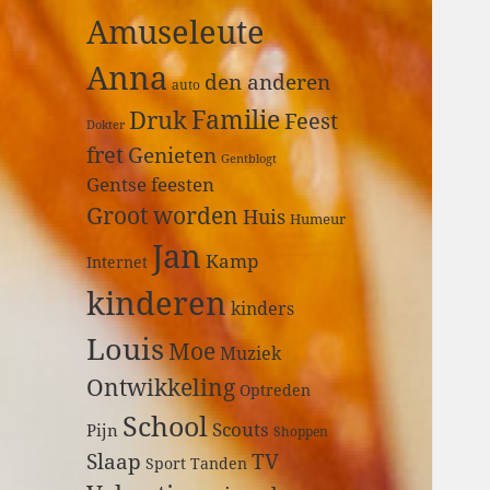
a
Amuseleute
r
:
Anna
den anderen
auto
Druk
Familie
Feest
Dokter
fret
Genieten
Gentblogt
Gentse feesten
Groot worden
Huis
Humeur
Jan
Kamp
Internet
kinderen
kinders
Louis
Moe
Muziek
Ontwikkeling
Optreden
School
Scouts
Pijn
Shoppen
Slaap
TV
Sport
Tanden