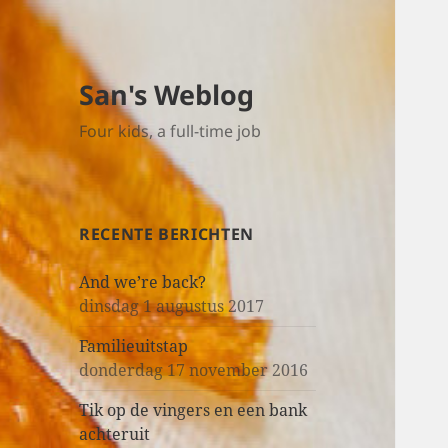
San's Weblog
Four kids, a full-time job
RECENTE BERICHTEN
And we’re back?
dinsdag 1 augustus 2017
Familieuitstap
donderdag 17 november 2016
Tik op de vingers en een bank
achteruit