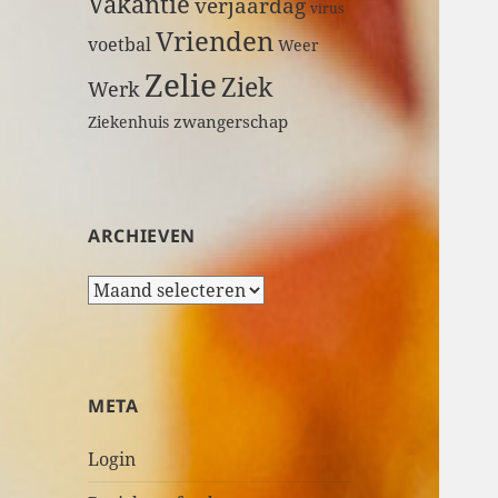
Vakantie
verjaardag
virus
Vrienden
voetbal
Weer
Zelie
Ziek
Werk
zwangerschap
Ziekenhuis
ARCHIEVEN
A
r
c
h
i
META
e
v
Login
e