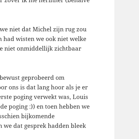
r zover ik me herinner (behalve
we niet dat Michel zijn rug zou
n had wisten we ook niet welke
e niet onmiddellijk zichtbaar
r bewust geprobeerd om
r ons is dat lang hoor als je er
erste poging verwekt was, Louis
ede poging :)) en toen hebben we
isschien bijkomende
n we dat gesprek hadden bleek