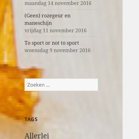
maandag 14 november 2016
(Geen) rozegeur en
maneschijn
vrijdag 11 november 2016
To sport or not to sport
woensdag 9 november 2016
Z
o
e
k
e
TAGS
n
n
Allerlei
a