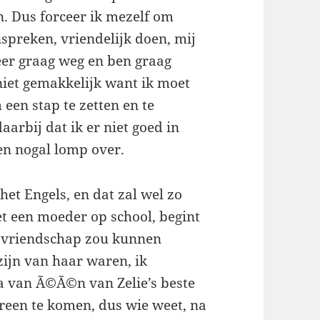
en. Dus forceer ik mezelf om
spreken, vriendelijk doen, mij
eer graag weg en ben graag
niet gemakkelijk want ik moet
een stap te zetten en te
arbij dat ik er niet goed in
en nogal lomp over.
het Engels, en dat zal wel zo
et een moeder op school, begint
een vriendschap zou kunnen
zijn van haar waren, ik
a van Ã©Ã©n van Zelie’s beste
reen te komen, dus wie weet, na