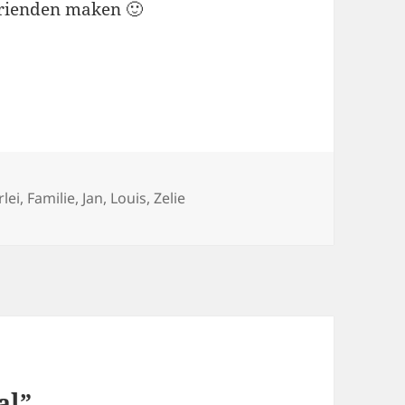
vrienden maken 🙂
s
rlei
,
Familie
,
Jan
,
Louis
,
Zelie
al”