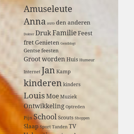
a
Amuseleute
r
:
Anna
den anderen
auto
Druk
Familie
Feest
Dokter
fret
Genieten
Gentblogt
Gentse feesten
Groot worden
Huis
Humeur
Jan
Kamp
Internet
kinderen
kinders
Louis
Moe
Muziek
Ontwikkeling
Optreden
School
Scouts
Pijn
Shoppen
Slaap
TV
Sport
Tanden