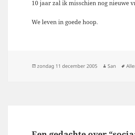
10 jaar zal ik misschien nog nieuwe 
We leven in goede hoop.
Geplaatst
zondag 11 december 2005
Auteur
San
Tag
Alle
op
Een gedachte over “socia