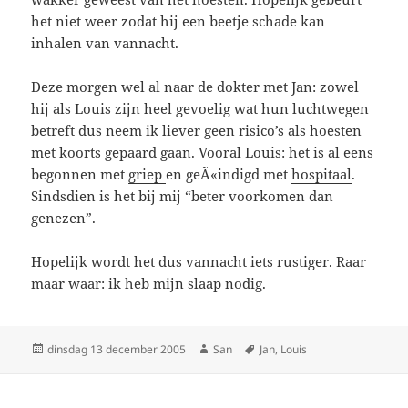
het niet weer zodat hij een beetje schade kan
inhalen van vannacht.
Deze morgen wel al naar de dokter met Jan: zowel
hij als Louis zijn heel gevoelig wat hun luchtwegen
betreft dus neem ik liever geen risico’s als hoesten
met koorts gepaard gaan. Vooral Louis: het is al eens
begonnen met
griep
en geÃ«indigd met
hospitaal
.
Sindsdien is het bij mij “beter voorkomen dan
genezen”.
Hopelijk wordt het dus vannacht iets rustiger. Raar
maar waar: ik heb mijn slaap nodig.
Geplaatst
dinsdag 13 december 2005
Auteur
San
Tags
Jan
,
Louis
op