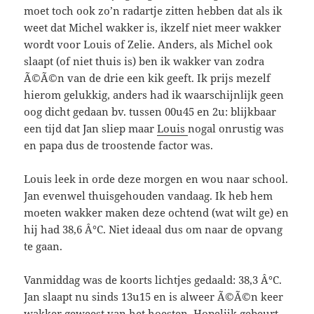
moet toch ook zo’n radartje zitten hebben dat als ik
weet dat Michel wakker is, ikzelf niet meer wakker
wordt voor Louis of Zelie. Anders, als Michel ook
slaapt (of niet thuis is) ben ik wakker van zodra
Ã©Ã©n van de drie een kik geeft. Ik prijs mezelf
hierom gelukkig, anders had ik waarschijnlijk geen
oog dicht gedaan bv. tussen 00u45 en 2u: blijkbaar
een tijd dat Jan sliep maar
Louis
nogal onrustig was
en papa dus de troostende factor was.
Louis leek in orde deze morgen en wou naar school.
Jan evenwel thuisgehouden vandaag. Ik heb hem
moeten wakker maken deze ochtend (wat wilt ge) en
hij had 38,6 Â°C. Niet ideaal dus om naar de opvang
te gaan.
Vanmiddag was de koorts lichtjes gedaald: 38,3 Â°C.
Jan slaapt nu sinds 13u15 en is alweer Ã©Ã©n keer
wakker geweest van het hoesten. Hopelijk gebeurt