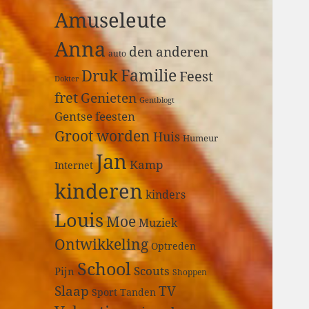
a
Amuseleute
r
:
Anna
den anderen
auto
Druk
Familie
Feest
Dokter
fret
Genieten
Gentblogt
Gentse feesten
Groot worden
Huis
Humeur
Jan
Kamp
Internet
kinderen
kinders
Louis
Moe
Muziek
Ontwikkeling
Optreden
School
Scouts
Pijn
Shoppen
Slaap
TV
Sport
Tanden