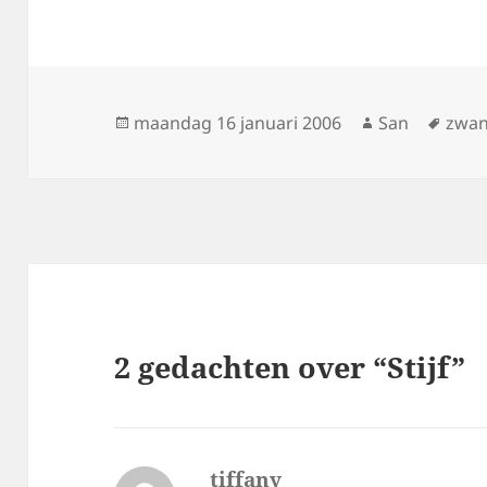
Geplaatst
maandag 16 januari 2006
Auteur
San
Tags
zwan
op
2 gedachten over “Stijf”
tiffany
schreef: