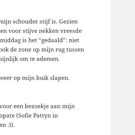
ijn schouder stijf is. Gezien
 ben voor stijve nekken vreesde
 middag is het “gedaald”: niet
 ook de zone op mijn rug tussen
ijnlijk om te ademen.
 weer op mijn buik slapen.
 voor een bezoekje aan mijn
opate (Sofie Pattyn in
n :)).