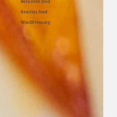
n
Berichten feed
Reacties feed
WordPress.org