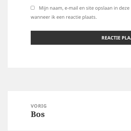
Mijn naam, e-mail en site opslaan in dez
wanneer ik een reactie plaats.
Bericht
navigatie
VORIG
Bos
Vorig
bericht: