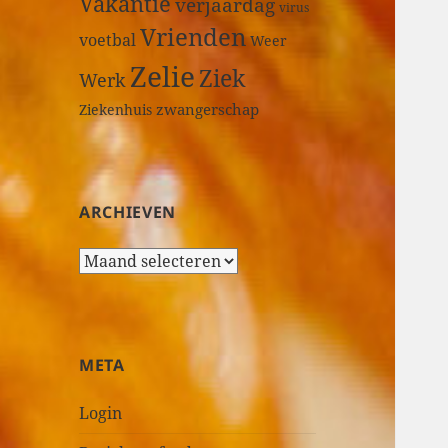
Vakantie
verjaardag
virus
Vrienden
voetbal
Weer
Zelie
Ziek
Werk
zwangerschap
Ziekenhuis
ARCHIEVEN
A
r
c
h
i
META
e
v
Login
e