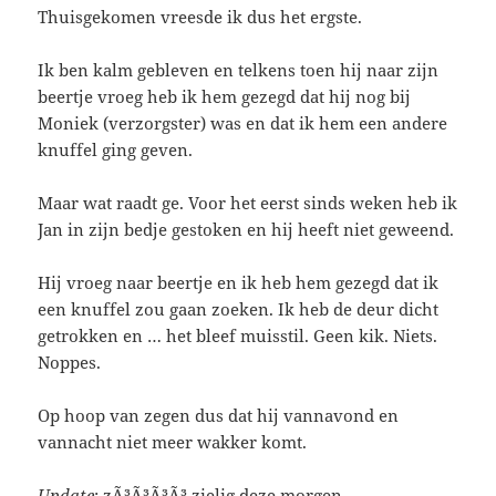
Thuisgekomen vreesde ik dus het ergste.
Ik ben kalm gebleven en telkens toen hij naar zijn
beertje vroeg heb ik hem gezegd dat hij nog bij
Moniek (verzorgster) was en dat ik hem een andere
knuffel ging geven.
Maar wat raadt ge. Voor het eerst sinds weken heb ik
Jan in zijn bedje gestoken en hij heeft niet geweend.
Hij vroeg naar beertje en ik heb hem gezegd dat ik
een knuffel zou gaan zoeken. Ik heb de deur dicht
getrokken en … het bleef muisstil. Geen kik. Niets.
Noppes.
Op hoop van zegen dus dat hij vannavond en
vannacht niet meer wakker komt.
Update
: zÃ³Ã³Ã³Ã³ zielig deze morgen.