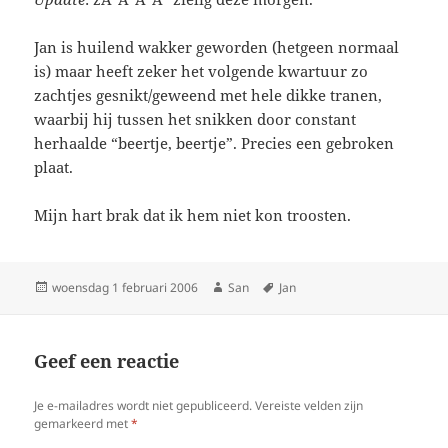
Jan is huilend wakker geworden (hetgeen normaal
is) maar heeft zeker het volgende kwartuur zo
zachtjes gesnikt/geweend met hele dikke tranen,
waarbij hij tussen het snikken door constant
herhaalde “beertje, beertje”. Precies een gebroken
plaat.
Mijn hart brak dat ik hem niet kon troosten.
Geplaatst
woensdag 1 februari 2006
Auteur
San
Tags
Jan
op
Geef een reactie
Je e-mailadres wordt niet gepubliceerd.
Vereiste velden zijn
gemarkeerd met
*