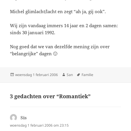
Michel glimlacht/lacht en zegt “ah ja, gij ook”.
Wij zijn vandaag immers 14 jaar en 2 dagen samen:
sinds 30 januari 1992.
Nog goed dat we van dezelfde mening zijn over
“belangrijke” dagen 🙂
Geplaatst
woensdag 1 februari 2006
Auteur
San
Tags
Familie
op
3 gedachten over “Romantiek”
Sis
schreef:
woensdag 1 februari 2006 om 23:15