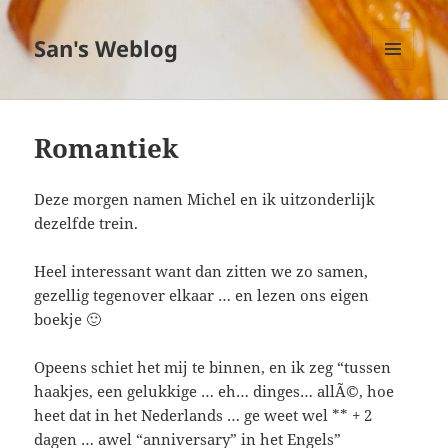
San's Weblog
MENU
EN
WIDGETS
Romantiek
Deze morgen namen Michel en ik uitzonderlijk
dezelfde trein.
Heel interessant want dan zitten we zo samen,
gezellig tegenover elkaar … en lezen ons eigen
boekje 🙂
Opeens schiet het mij te binnen, en ik zeg “tussen
haakjes, een gelukkige … eh… dinges… allÃ©, hoe
heet dat in het Nederlands … ge weet wel ** + 2
dagen … awel “anniversary” in het Engels”