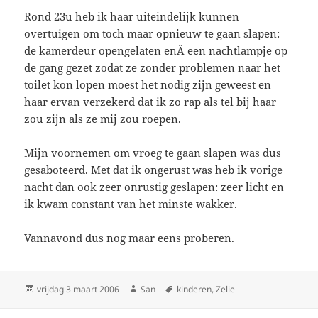
Rond 23u heb ik haar uiteindelijk kunnen
overtuigen om toch maar opnieuw te gaan slapen:
de kamerdeur opengelaten enÂ een nachtlampje op
de gang gezet zodat ze zonder problemen naar het
toilet kon lopen moest het nodig zijn geweest en
haar ervan verzekerd dat ik zo rap als tel bij haar
zou zijn als ze mij zou roepen.
Mijn voornemen om vroeg te gaan slapen was dus
gesaboteerd. Met dat ik ongerust was heb ik vorige
nacht dan ook zeer onrustig geslapen: zeer licht en
ik kwam constant van het minste wakker.
Vannavond dus nog maar eens proberen.
Geplaatst
vrijdag 3 maart 2006
Auteur
San
Tags
kinderen
,
Zelie
op