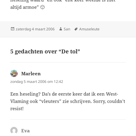
altijd armoe” 🙂
Geplaatst
zaterdag 4 maart 2006
Auteur
San
Tags
Amuseleute
op
5 gedachten over “De tol”
Marleen
schreef:
zondag 5 maart 2006 om 12:42
Een heseling? Da’s de eerste keer dat ik een West-
Vlaming ook “vleuters” zie schrijven. Sorry, couldn’t
resist!
Eva
schreef: