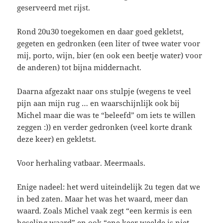
geserveerd met rijst.
Rond 20u30 toegekomen en daar goed gekletst,
gegeten en gedronken (een liter of twee water voor
mij, porto, wijn, bier (en ook een beetje water) voor
de anderen) tot bijna middernacht.
Daarna afgezakt naar ons stulpje (wegens te veel
pijn aan mijn rug … en waarschijnlijk ook bij
Michel maar die was te “beleefd” om iets te willen
zeggen :)) en verder gedronken (veel korte drank
deze keer) en gekletst.
Voor herhaling vatbaar. Meermaals.
Enige nadeel: het werd uiteindelijk 2u tegen dat we
in bed zaten. Maar het was het waard, meer dan
waard. Zoals Michel vaak zegt “een kermis is een
heseling waard” en ook “ene keer weelde is niet