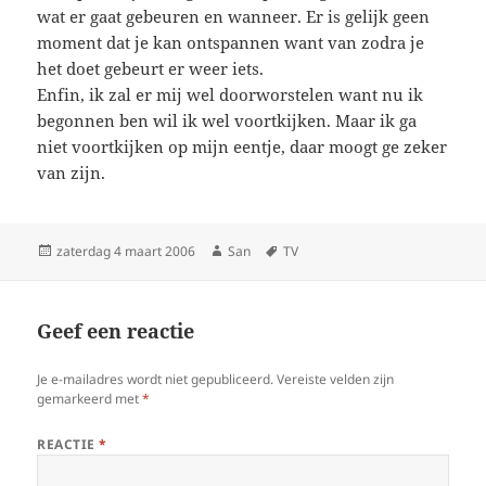
wat er gaat gebeuren en wanneer. Er is gelijk geen
moment dat je kan ontspannen want van zodra je
het doet gebeurt er weer iets.
Enfin, ik zal er mij wel doorworstelen want nu ik
begonnen ben wil ik wel voortkijken. Maar ik ga
niet voortkijken op mijn eentje, daar moogt ge zeker
van zijn.
Geplaatst
zaterdag 4 maart 2006
Auteur
San
Tags
TV
op
Geef een reactie
Je e-mailadres wordt niet gepubliceerd.
Vereiste velden zijn
gemarkeerd met
*
REACTIE
*