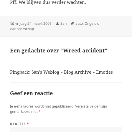
Pff. We blijven dus verder wachten.
Geplaatst
vrijdag 24 maart 2006
Auteur
San
Tags
auto
,
Ongeluk
,
zwangerschap
op
Een gedachte over “Wreed accident”
Pingback:
San’s Weblog » Blog Archive » Emoties
Geef een reactie
Je e-mailadres wordt niet gepubliceerd.
Vereiste velden zijn
gemarkeerd met
*
REACTIE
*