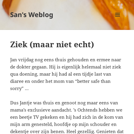
San's Weblog
MENU
EN
WIDGETS
Ziek (maar niet echt)
Jan vrijdag nog eens thuis gehouden en ermee naar
de dokter gegaan. Hij is eigenlijk helemaal niet ziek
qua doening, maar hij had al een tijdje last van
diaree en onder het mom van “better safe than
sorry” …
Dus Jantje was thuis en genoot nog maar eens van
mama’s exclusieve aandacht. ’s Ochtends hebben we
een beetje TV gekeken en hij had zich in de kom van
mijn arm genesteld, hoofdje op mijn schouder en
dekentje over zijn benen. Heel gezellig. Genieten dat