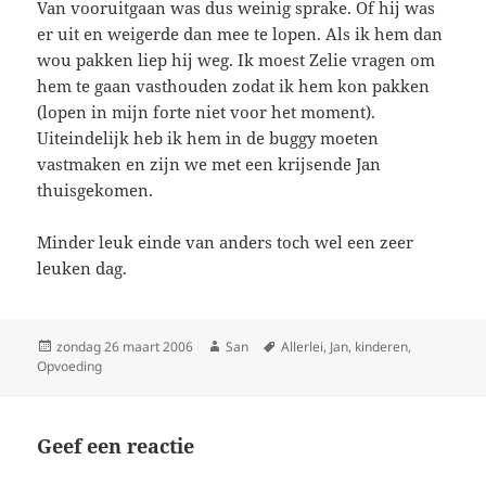
Van vooruitgaan was dus weinig sprake. Of hij was
er uit en weigerde dan mee te lopen. Als ik hem dan
wou pakken liep hij weg. Ik moest Zelie vragen om
hem te gaan vasthouden zodat ik hem kon pakken
(lopen in mijn forte niet voor het moment).
Uiteindelijk heb ik hem in de buggy moeten
vastmaken en zijn we met een krijsende Jan
thuisgekomen.
Minder leuk einde van anders toch wel een zeer
leuken dag.
Geplaatst
zondag 26 maart 2006
Auteur
San
Tags
Allerlei
,
Jan
,
kinderen
,
Opvoeding
op
Geef een reactie