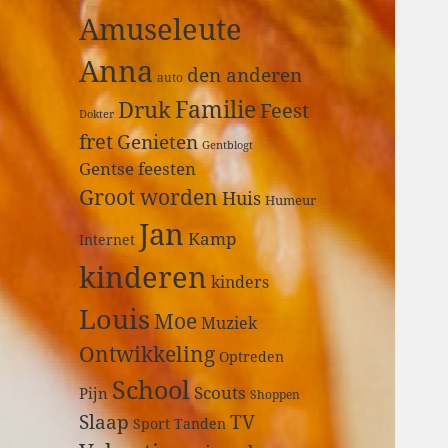
a
Amuseleute
r
:
Anna
den anderen
auto
Druk
Familie
Feest
Dokter
fret
Genieten
Gentblogt
Gentse feesten
Groot worden
Huis
Humeur
Jan
Kamp
Internet
kinderen
kinders
Louis
Moe
Muziek
Ontwikkeling
Optreden
School
Scouts
Pijn
Shoppen
Slaap
TV
Sport
Tanden