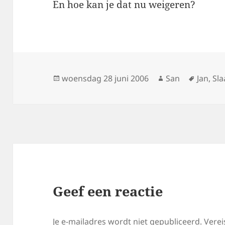
En hoe kan je dat nu weigeren?
Geplaatst
woensdag 28 juni 2006
Auteur
San
Tags
Jan
,
Sla
op
Geef een reactie
Je e-mailadres wordt niet gepubliceerd.
Verei