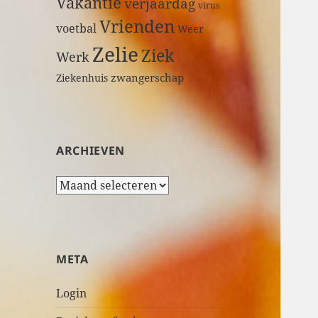
Vakantie
verjaardag
virus
Vrienden
voetbal
Weer
Zelie
Ziek
Werk
zwangerschap
Ziekenhuis
ARCHIEVEN
A
r
c
h
i
META
e
v
Login
e