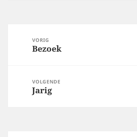
Bericht
navigatie
VORIG
Bezoek
Vorig
bericht:
VOLGENDE
Jarig
Volgend
bericht: