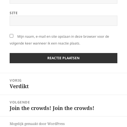
SITE
Mijn naam, e-mail en site opslaan in deze browser voor de
volgende keer wanneer ik een reactie plaats.
Bericht
VORIG
navigatie
Verdikt
Vorig
bericht:
VOLGENDE
Join the crowds! Join the crowds!
Volgend
bericht:
Mogelijk gemaakt door WordPress