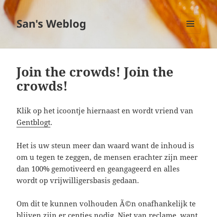
San's Weblog
MENU
EN
WIDGETS
Join the crowds! Join the
crowds!
Klik op het icoontje hiernaast en wordt vriend van
Gentblogt
.
Het is uw steun meer dan waard want de inhoud is
om u tegen te zeggen, de mensen erachter zijn meer
dan 100% gemotiveerd en geangageerd en alles
wordt op vrijwilligersbasis gedaan.
Om dit te kunnen volhouden Ã©n onafhankelijk te
blijven zijn er centjes nodig. Niet van reclame, want