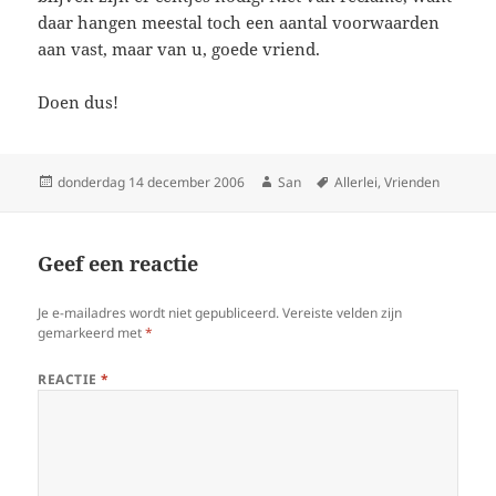
daar hangen meestal toch een aantal voorwaarden
aan vast, maar van u, goede vriend.
Doen dus!
Geplaatst
donderdag 14 december 2006
Auteur
San
Tags
Allerlei
,
Vrienden
op
Geef een reactie
Je e-mailadres wordt niet gepubliceerd.
Vereiste velden zijn
gemarkeerd met
*
REACTIE
*