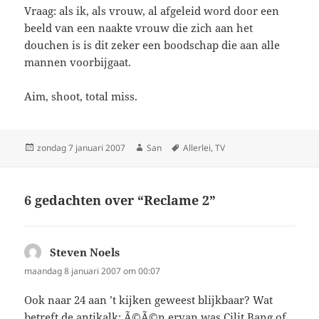
Vraag: als ik, als vrouw, al afgeleid word door een
beeld van een naakte vrouw die zich aan het
douchen is is dit zeker een boodschap die aan alle
mannen voorbijgaat.
Aim, shoot, total miss.
Geplaatst
zondag 7 januari 2007
Auteur
San
Tags
Allerlei
,
TV
op
6 gedachten over “Reclame 2”
Steven Noels
schreef:
maandag 8 januari 2007 om 00:07
Ook naar 24 aan ’t kijken geweest blijkbaar? Wat
betreft de antikalk: Ã©Ã©n ervan was Cilit Bang of