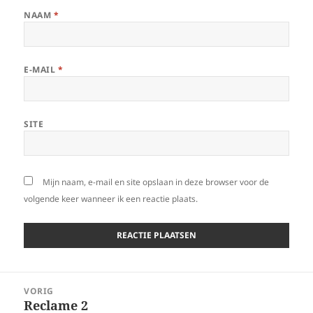
NAAM
*
E-MAIL
*
SITE
Mijn naam, e-mail en site opslaan in deze browser voor de
volgende keer wanneer ik een reactie plaats.
Bericht
VORIG
navigatie
Reclame 2
Vorig