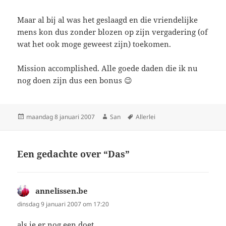
Maar al bij al was het geslaagd en die vriendelijke
mens kon dus zonder blozen op zijn vergadering (of
wat het ook moge geweest zijn) toekomen.
Mission accomplished. Alle goede daden die ik nu
nog doen zijn dus een bonus 😉
Geplaatst
maandag 8 januari 2007
Auteur
San
Tags
Allerlei
op
Een gedachte over “Das”
annelissen.be
schreef:
dinsdag 9 januari 2007 om 17:20
als je er nog een doet