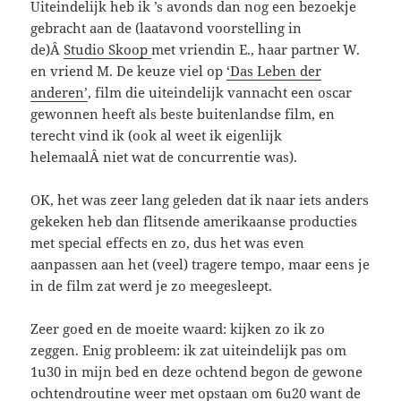
Uiteindelijk heb ik ’s avonds dan nog een bezoekje
gebracht aan de (laatavond voorstelling in
de)Â
Studio Skoop
met vriendin E., haar partner W.
en vriend M. De keuze viel op
‘Das Leben der
anderen’
, film die uiteindelijk vannacht een oscar
gewonnen heeft als beste buitenlandse film, en
terecht vind ik (ook al weet ik eigenlijk
helemaalÂ niet wat de concurrentie was).
OK, het was zeer lang geleden dat ik naar iets anders
gekeken heb dan flitsende amerikaanse producties
met special effects en zo, dus het was even
aanpassen aan het (veel) tragere tempo, maar eens je
in de film zat werd je zo meegesleept.
Zeer goed en de moeite waard: kijken zo ik zo
zeggen. Enig probleem: ik zat uiteindelijk pas om
1u30 in mijn bed en deze ochtend begon de gewone
ochtendroutine weer met opstaan om 6u20 want de