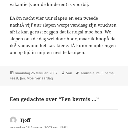
vakantie (voor de kinderen) is voorbij.
EÃ©n nacht vier uur slapen en een tweede
nachtÂ vijf uur slapen werpt vandaag zijn vruchten
af: ik kan gerust zeggen dat ik nogal moe ben. We
slepen ons de dag wel door hoor, maar ik hoopÂ dat
ikÂ vanavond het karakter zalÂ kunnen opbrengen
om op tijd in mijnen nest te kruipen.
Geplaatst
maandag 26 februari 2007
Auteur
San
Tags
Amuseleute
,
Cinema
,
Feest
op
,
Jan
,
Moe
,
verjaardag
Een gedachte over “Een kermis …”
Tjoff
schreef:
maandag 26 februari 2007 om 18:51