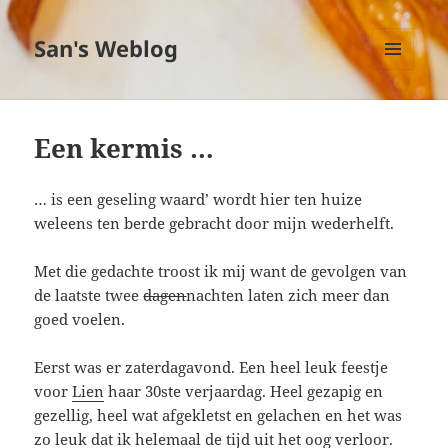
San's Weblog
MENU
EN
WIDGETS
Een kermis …
… is een geseling waard’ wordt hier ten huize
weleens ten berde gebracht door mijn wederhelft.
Met die gedachte troost ik mij want de gevolgen van
de laatste twee
dagen
nachten laten zich meer dan
goed voelen.
Eerst was er zaterdagavond. Een heel leuk feestje
voor
Lien
haar 30ste verjaardag. Heel gezapig en
gezellig, heel wat afgekletst en gelachen en het was
zo leuk dat ik helemaal de tijd uit het oog verloor.