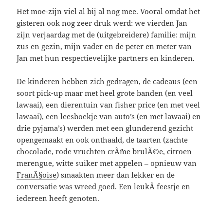
Het moe-zijn viel al bij al nog mee. Vooral omdat het
gisteren ook nog zeer druk werd: we vierden Jan
zijn verjaardag met de (uitgebreidere) familie: mijn
zus en gezin, mijn vader en de peter en meter van
Jan met hun respectievelijke partners en kinderen.
De kinderen hebben zich gedragen, de cadeaus (een
soort pick-up maar met heel grote banden (en veel
lawaai), een dierentuin van fisher price (en met veel
lawaai), een leesboekje van auto’s (en met lawaai) en
drie pyjama’s) werden met een glunderend gezicht
opengemaakt en ook onthaald, de taarten (zachte
chocolade, rode vruchten crÃ¨me brulÃ©e, citroen
merengue, witte suiker met appelen – opnieuw van
FranÃ§oise
) smaakten meer dan lekker en de
conversatie was wreed goed. Een leukÂ feestje en
iedereen heeft genoten.