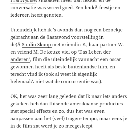
FranÃ§oise
) smaakten meer dan lekker en de
conversatie was wreed goed. Een leukÂ feestje en
iedereen heeft genoten.
Uiteindelijk heb ik ’s avonds dan nog een bezoekje
gebracht aan de (laatavond voorstelling in
de)Â
Studio Skoop
met vriendin E., haar partner W.
en vriend M. De keuze viel op
‘Das Leben der
anderen’
, film die uiteindelijk vannacht een oscar
gewonnen heeft als beste buitenlandse film, en
terecht vind ik (ook al weet ik eigenlijk
helemaalÂ niet wat de concurrentie was).
OK, het was zeer lang geleden dat ik naar iets anders
gekeken heb dan flitsende amerikaanse producties
met special effects en zo, dus het was even
aanpassen aan het (veel) tragere tempo, maar eens je
in de film zat werd je zo meegesleept.