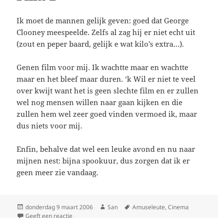
Ik moet de mannen gelijk geven: goed dat George
Clooney meespeelde. Zelfs al zag hij er niet echt uit
(zout en peper baard, gelijk e wat kilo’s extra…).
Genen film voor mij. Ik wachtte maar en wachtte
maar en het bleef maar duren. ‘k Wil er niet te veel
over kwijt want het is geen slechte film en er zullen
wel nog mensen willen naar gaan kijken en die
zullen hem wel zeer goed vinden vermoed ik, maar
dus niets voor mij.
Enfin, behalve dat wel een leuke avond en nu naar
mijnen nest: bijna spookuur, dus zorgen dat ik er
geen meer zie vandaag.
Geplaatst
donderdag 9 maart 2006
Auteur
San
Tags
Amuseleute
,
Cinema
op
Geeft een reactie
op Film 2