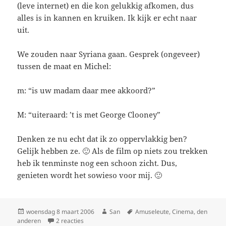
(leve internet) en die kon gelukkig afkomen, dus
alles is in kannen en kruiken. Ik kijk er echt naar
uit.
We zouden naar Syriana gaan. Gesprek (ongeveer)
tussen de maat en Michel:
m: “is uw madam daar mee akkoord?”
M: “uiteraard: ’t is met George Clooney”
Denken ze nu echt dat ik zo oppervlakkig ben?
Gelijk hebben ze. 🙂 Als de film op niets zou trekken
heb ik tenminste nog een schoon zicht. Dus,
genieten wordt het sowieso voor mij. 🙂
Geplaatst
woensdag 8 maart 2006
Auteur
San
Tags
Amuseleute
,
Cinema
,
den
anderen
op
2 reacties
op Film