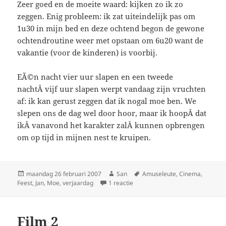
Zeer goed en de moeite waard: kijken zo ik zo
zeggen. Enig probleem: ik zat uiteindelijk pas om
1u30 in mijn bed en deze ochtend begon de gewone
ochtendroutine weer met opstaan om 6u20 want de
vakantie (voor de kinderen) is voorbij.
EÃ©n nacht vier uur slapen en een tweede
nachtÂ vijf uur slapen werpt vandaag zijn vruchten
af: ik kan gerust zeggen dat ik nogal moe ben. We
slepen ons de dag wel door hoor, maar ik hoopÂ dat
ikÂ vanavond het karakter zalÂ kunnen opbrengen
om op tijd in mijnen nest te kruipen.
Geplaatst
maandag 26 februari 2007
Auteur
San
Tags
Amuseleute
,
Cinema
,
Feest
op
,
Jan
,
Moe
,
verjaardag
1 reactie
op Een kermis …
Film 2