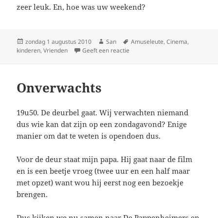
zeer leuk. En, hoe was uw weekend?
Geplaatst
zondag 1 augustus 2010
Auteur
San
Tags
Amuseleute
,
Cinema
,
kinderen
op
,
Vrienden
Geeft een reactie
op Film en pannenkoeken
Onverwachts
19u50. De deurbel gaat. Wij verwachten niemand
dus wie kan dat zijn op een zondagavond? Enige
manier om dat te weten is opendoen dus.
Voor de deur staat mijn papa. Hij gaat naar de film
en is een beetje vroeg (twee uur en een half maar
met opzet) want wou hij eerst nog een bezoekje
brengen.
Dus kijken we nu samen naar De Pappenheimers en