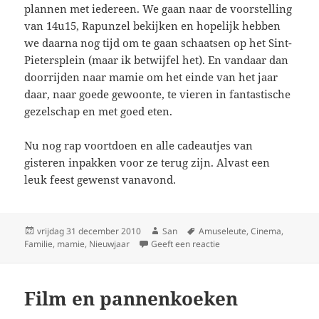
plannen met iedereen. We gaan naar de voorstelling
van 14u15, Rapunzel bekijken en hopelijk hebben
we daarna nog tijd om te gaan schaatsen op het Sint-
Pietersplein (maar ik betwijfel het). En vandaar dan
doorrijden naar mamie om het einde van het jaar
daar, naar goede gewoonte, te vieren in fantastische
gezelschap en met goed eten.
Nu nog rap voortdoen en alle cadeautjes van
gisteren inpakken voor ze terug zijn. Alvast een
leuk feest gewenst vanavond.
Geplaatst
vrijdag 31 december 2010
Auteur
San
Tags
Amuseleute
,
Cinema
,
Familie
op
,
mamie
,
Nieuwjaar
Geeft een reactie
op Leuk einde in zicht
Film en pannenkoeken