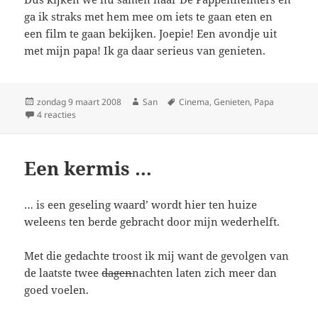
ga ik straks met hem mee om iets te gaan eten en
een film te gaan bekijken. Joepie! Een avondje uit
met mijn papa! Ik ga daar serieus van genieten.
Geplaatst
zondag 9 maart 2008
Auteur
San
Tags
Cinema
,
Genieten
,
Papa
op
4 reacties
op Onverwachts
Een kermis …
… is een geseling waard’ wordt hier ten huize
weleens ten berde gebracht door mijn wederhelft.
Met die gedachte troost ik mij want de gevolgen van
de laatste twee
dagen
nachten laten zich meer dan
goed voelen.