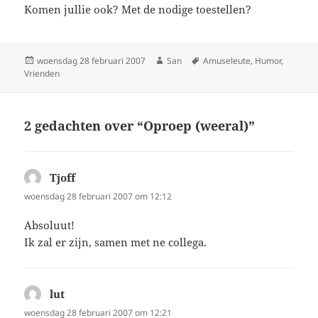
Komen jullie ook? Met de nodige toestellen?
Geplaatst
woensdag 28 februari 2007
Auteur
San
Tags
Amuseleute
,
Humor
,
Vrienden
op
2 gedachten over “Oproep (weeral)”
Tjoff
schreef:
woensdag 28 februari 2007 om 12:12
Absoluut!
Ik zal er zijn, samen met ne collega.
lut
schreef:
woensdag 28 februari 2007 om 12:21