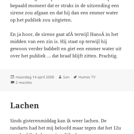
bepaald moment dat er straks in de uitzending een
sirene zou afgaan en dat hij dan een emmer water
op het publiek zou uitgieten.
En ja hoor, de sirene gaat afÂ terwijl HansÂ in het
midden van een zin is. Hij staat op terwijl hij
gewoon verder babbelt en giet een emmer water uit
over het publiek … dat braaf blijft zitten. Prachtig.
Geplaatst
maandag 14 april 2008
Auteur
San
Tags
Humor
,
TV
op
2 reacties
op Fijn
Lachen
Sinds gisterenmiddag kan ik weer lachen. De
tandarts had het mij beloofd maar tegen dat het 12u