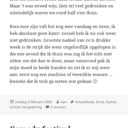
Maar ’t was wreed wijs, (iets te) veel gedronken en
uiteindelijk waren we rond half vier thuis.
Kwa moe zijn valt het nog mee vandaag en neen, ik
heb absoluut geen kater: zoveel heb ik nu ook weer
niet gedronken. Grootste nadeel van zo’n drukke
week is de strijk die weer ongelooflijk opgelopen is:
die ene avond die ik thuis was zag ik het echt niet
zitten om dat dan te doen, maar vanavond pak ik
mijn moed in beide handen en zet ik er mij weer
aan: eerst nog een machine of twee/drie wassen …
kwestie dat ik toch ga weten wat gedaan 🙂
Geplaatst
zondag 3 februari 2008
Auteur
San
Tags
Amuseleute
,
Druk
,
Humor
,
School
op
,
Vergadering
2 reacties
op ’t Is weer voorbij …