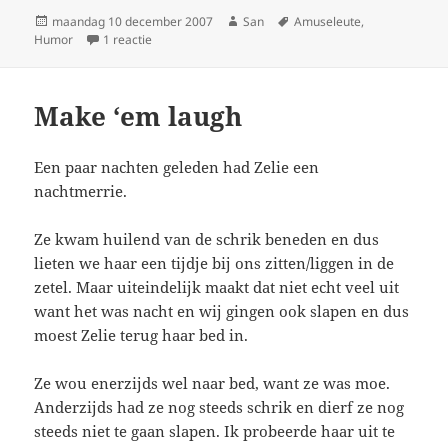
Geplaatst
maandag 10 december 2007
Auteur
San
Tags
Amuseleute
,
Humor
op
1 reactie
op Comedy festival
Make ‘em laugh
Een paar nachten geleden had Zelie een
nachtmerrie.
Ze kwam huilend van de schrik beneden en dus
lieten we haar een tijdje bij ons zitten/liggen in de
zetel. Maar uiteindelijk maakt dat niet echt veel uit
want het was nacht en wij gingen ook slapen en dus
moest Zelie terug haar bed in.
Ze wou enerzijds wel naar bed, want ze was moe.
Anderzijds had ze nog steeds schrik en dierf ze nog
steeds niet te gaan slapen. Ik probeerde haar uit te