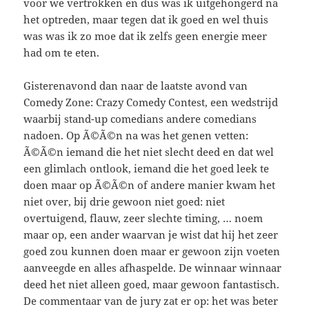
voor we vertrokken en dus was ik uitgehongerd na
het optreden, maar tegen dat ik goed en wel thuis
was was ik zo moe dat ik zelfs geen energie meer
had om te eten.
Gisterenavond dan naar de laatste avond van
Comedy Zone: Crazy Comedy Contest, een wedstrijd
waarbij stand-up comedians andere comedians
nadoen. Op Ã©Ã©n na was het genen vetten:
Ã©Ã©n iemand die het niet slecht deed en dat wel
een glimlach ontlook, iemand die het goed leek te
doen maar op Ã©Ã©n of andere manier kwam het
niet over, bij drie gewoon niet goed: niet
overtuigend, flauw, zeer slechte timing, … noem
maar op, een ander waarvan je wist dat hij het zeer
goed zou kunnen doen maar er gewoon zijn voeten
aanveegde en alles afhaspelde. De winnaar winnaar
deed het niet alleen goed, maar gewoon fantastisch.
De commentaar van de jury zat er op: het was beter