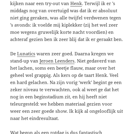
kijken naar een try-out van
Henk
. Terwijl ik er ’s
middags nog van overtuigd was dat ik er absoluut
niet ging geraken, was alle twijfel verdwenen tegen
’s avonds: ik voelde mij kiplekker (zij het wel zeer
moe wegens gruwelijk korte nacht voordien) en
achteraf gezien ben ik zeer blij dat ik er geraakt ben.
De
Lunatics
waren zeer goed. Daarna kregen we
stand-up van
Jeroen Leenders
. Niet gedaverd van
het lachen, soms een beetje flauw, maar over het
geheel wel grappig. Als kers op de taart Henk. Veel
en hard gelachen. Na zijn vorig ‘werk’ begint ge een
zeker niveau te verwachten, ook al weet ge dat het
nog in een beginstadium zit, en hij heeft niet
teleurgesteld: we hebben materiaal gezien voor
weer een zeer goede show. Ik kijk al ongelooflijk uit
naar het eindresultaat.
Wat begon als een rotdag is dus fantastisch