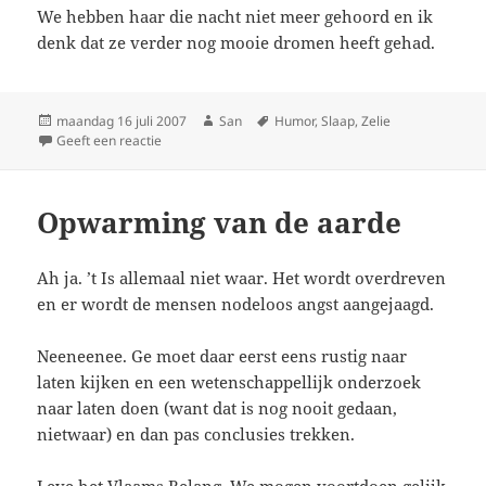
We hebben haar die nacht niet meer gehoord en ik
denk dat ze verder nog mooie dromen heeft gehad.
Geplaatst
maandag 16 juli 2007
Auteur
San
Tags
Humor
,
Slaap
,
Zelie
op
Geeft een reactie
op Make ‘em laugh
Opwarming van de aarde
Ah ja. ’t Is allemaal niet waar. Het wordt overdreven
en er wordt de mensen nodeloos angst aangejaagd.
Neeneenee. Ge moet daar eerst eens rustig naar
laten kijken en een wetenschappellijk onderzoek
naar laten doen (want dat is nog nooit gedaan,
nietwaar) en dan pas conclusies trekken.