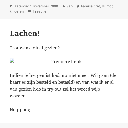
Geplaatst
zaterdag 1 november 2008
Auteur
San
Tags
Familie
,
fret
,
Humor
,
kinderen
op
1 reactie
op Huisverslaving
Lachen!
Trouwens, dit al gezien?
Indien je het gemist had, nu niet meer. Wij gaan (de
kaartjes zijn besteld en betaald) en van wat ik er al
van gezien heb in try-out zal het wreed wijs
worden.
Nu jij nog.