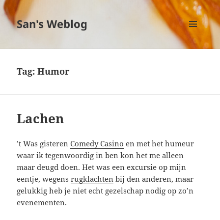
San's Weblog
MENU
EN
WIDGETS
Tag:
Humor
Lachen
’t Was gisteren
Comedy Casino
en met het humeur
waar ik tegenwoordig in ben kon het me alleen
maar deugd doen. Het was een excursie op mijn
eentje, wegens
rugklachten
bij den anderen, maar
gelukkig heb je niet echt gezelschap nodig op zo’n
evenementen.