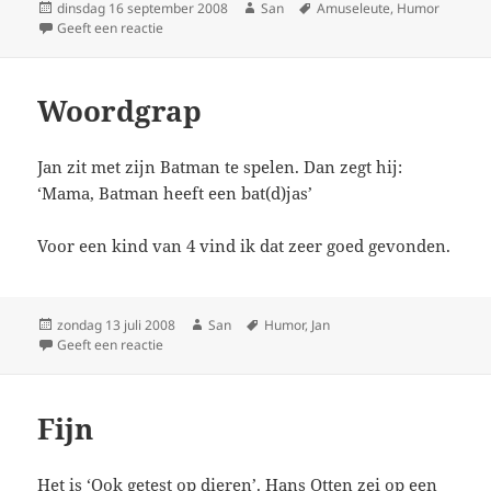
Geplaatst
dinsdag 16 september 2008
Auteur
San
Tags
Amuseleute
,
Humor
op
Geeft een reactie
op Lachen!
Woordgrap
Jan zit met zijn Batman te spelen. Dan zegt hij:
‘Mama, Batman heeft een bat(d)jas’
Voor een kind van 4 vind ik dat zeer goed gevonden.
Geplaatst
zondag 13 juli 2008
Auteur
San
Tags
Humor
,
Jan
op
Geeft een reactie
op Woordgrap
Fijn
Het is ‘Ook getest op dieren’. Hans Otten zei op een