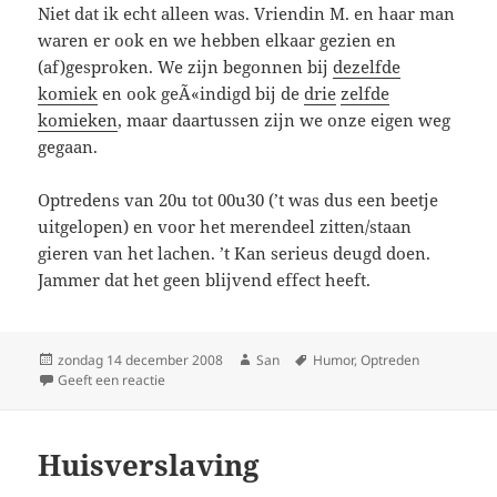
Niet dat ik echt alleen was. Vriendin M. en haar man
waren er ook en we hebben elkaar gezien en
(af)gesproken. We zijn begonnen bij
dezelfde
komiek
en ook geÃ«indigd bij de
drie
zelfde
komieken
, maar daartussen zijn we onze eigen weg
gegaan.
Optredens van 20u tot 00u30 (’t was dus een beetje
uitgelopen) en voor het merendeel zitten/staan
gieren van het lachen. ’t Kan serieus deugd doen.
Jammer dat het geen blijvend effect heeft.
Geplaatst
zondag 14 december 2008
Auteur
San
Tags
Humor
,
Optreden
op
Geeft een reactie
op Lachen
Huisverslaving