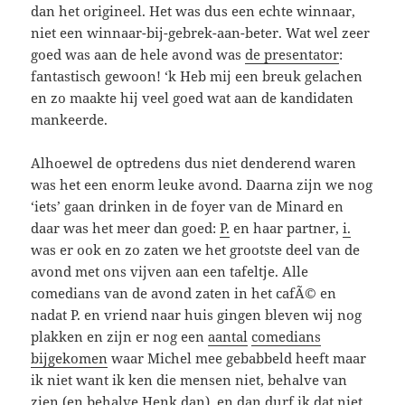
dan het origineel. Het was dus een echte winnaar,
niet een winnaar-bij-gebrek-aan-beter. Wat wel zeer
goed was aan de hele avond was
de presentator
:
fantastisch gewoon! ‘k Heb mij een breuk gelachen
en zo maakte hij veel goed wat aan de kandidaten
mankeerde.
Alhoewel de optredens dus niet denderend waren
was het een enorm leuke avond. Daarna zijn we nog
‘iets’ gaan drinken in de foyer van de Minard en
daar was het meer dan goed:
P.
en haar partner,
i.
was er ook en zo zaten we het grootste deel van de
avond met ons vijven aan een tafeltje. Alle
comedians van de avond zaten in het cafÃ© en
nadat P. en vriend naar huis gingen bleven wij nog
plakken en zijn er nog een
aantal
comedians
bijgekomen
waar Michel mee gebabbeld heeft maar
ik niet want ik ken die mensen niet, behalve van
zien (en behalve Henk dan), en dan durf ik dat niet.