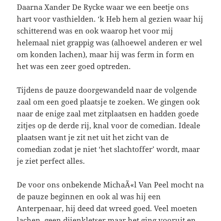
Daarna Xander De Rycke waar we een beetje ons
hart voor vasthielden. ‘k Heb hem al gezien waar hij
schitterend was en ook waarop het voor mij
helemaal niet grappig was (alhoewel anderen er wel
om konden lachen), maar hij was ferm in form en
het was een zeer goed optreden.
Tijdens de pauze doorgewandeld naar de volgende
zaal om een goed plaatsje te zoeken. We gingen ook
naar de enige zaal met zitplaatsen en hadden goede
zitjes op de derde rij, knal voor de comedian. Ideale
plaatsen want je zit net uit het zicht van de
comedian zodat je niet ‘het slachtoffer’ wordt, maar
je ziet perfect alles.
De voor ons onbekende MichaÃ«l Van Peel mocht na
de pauze beginnen en ook al was hij een
Anterpenaar, hij deed dat wreed goed. Veel moeten
lachen, geen dijenkletser maar het ging vooruit en