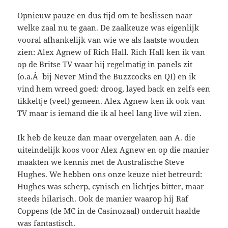
Opnieuw pauze en dus tijd om te beslissen naar
welke zaal nu te gaan. De zaalkeuze was eigenlijk
vooral afhankelijk van wie we als laatste wouden
zien: Alex Agnew of Rich Hall. Rich Hall ken ik van
op de Britse TV waar hij regelmatig in panels zit
(o.a.Â bij Never Mind the Buzzcocks en QI) en ik
vind hem wreed goed: droog, layed back en zelfs een
tikkeltje (veel) gemeen. Alex Agnew ken ik ook van
TV maar is iemand die ik al heel lang live wil zien.
Ik heb de keuze dan maar overgelaten aan A. die
uiteindelijk koos voor Alex Agnew en op die manier
maakten we kennis met de Australische Steve
Hughes. We hebben ons onze keuze niet betreurd:
Hughes was scherp, cynisch en lichtjes bitter, maar
steeds hilarisch. Ook de manier waarop hij Raf
Coppens (de MC in de Casinozaal) onderuit haalde
was fantastisch.