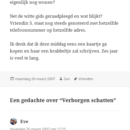
eigenlijk nog wonen?
Net de witte gids geraadpleegd en wat blijkt?
Vriendin S. staat nog steeds genoteerd met hetzelfde
telefoonnummer op hetzelfde adres.
Ik denk dat ik deze middag eens een kaartje ga
kopen en haar een krabbeltje zal schrijven. Zes jaar
is veel te lang.
Geplaatst
maandag 26 maart 2007
Auteur
San
Tags
Vrienden
op
Een gedachte over “Verborgen schatten”
Eve
schreef:
maandag 26 maart 2007 om 17:25