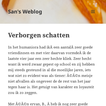
San's Weblog
MENU
EN
WIDGETS
Verborgen schatten
In het humaniora had ikÂ een aantalÂ zeer goede
vriendinnen en met vier daarvan vormdeÂ ik de
laatste vier jaar een zeer hechte kliek. Zeer hecht
want ik werd zwaar gepest op school en zij hebben
mij steeds gesteund in al die moeilijke jaren, iets
wat niet zo evident was als tiener: Ã©Ã©n meisje
niet afvallen als ongeveer de de rest van het jaar
tegen haar is. Het getuigt van karakter en loyauteit
zou ik zo zeggen.
Met Ã©Ã©n ervan, B., Â heb ik nog zeer goede