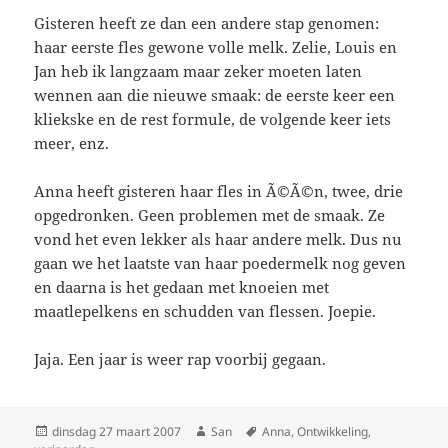
Gisteren heeft ze dan een andere stap genomen:
haar eerste fles gewone volle melk. Zelie, Louis en
Jan heb ik langzaam maar zeker moeten laten
wennen aan die nieuwe smaak: de eerste keer een
kliekske en de rest formule, de volgende keer iets
meer, enz.
Anna heeft gisteren haar fles in Ã©Ã©n, twee, drie
opgedronken. Geen problemen met de smaak. Ze
vond het even lekker als haar andere melk. Dus nu
gaan we het laatste van haar poedermelk nog geven
en daarna is het gedaan met knoeien met
maatlepelkens en schudden van flessen. Joepie.
Jaja. Een jaar is weer rap voorbij gegaan.
Geplaatst
dinsdag 27 maart 2007
Auteur
San
Tags
Anna
,
Ontwikkeling
,