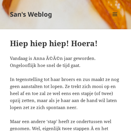
San's Weblog
MENU
EN
WIDGETS
Hiep hiep hiep! Hoera!
Vandaag is Anna Ã©Ã©n jaar geworden.
Ongelooflijk hoe snel de tijd gaat.
In tegenstelling tot haar broers en zus maakt ze nog
geen aanstalten tot lopen. Ze trekt zich mooi op en
heel af en toe zal ze wel eens een stapje (of twee)
opzij zetten, maar als je haar aan de hand wil laten
lopen zet ze zich spontaan neer.
Maar een andere ‘stap’ heeft ze ondertussen wel
genomen. Wel, eigenlijk twee stappen Â en het