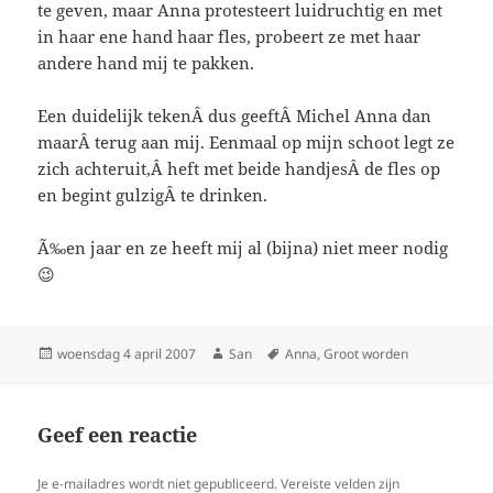
te geven, maar Anna protesteert luidruchtig en met
in haar ene hand haar fles, probeert ze met haar
andere hand mij te pakken.
Een duidelijk tekenÂ dus geeftÂ Michel Anna dan
maarÂ terug aan mij. Eenmaal op mijn schoot legt ze
zich achteruit,Â heft met beide handjesÂ de fles op
en begint gulzigÂ te drinken.
Ã‰en jaar en ze heeft mij al (bijna) niet meer nodig
😉
Geplaatst
woensdag 4 april 2007
Auteur
San
Tags
Anna
,
Groot worden
op
Geef een reactie
Je e-mailadres wordt niet gepubliceerd.
Vereiste velden zijn