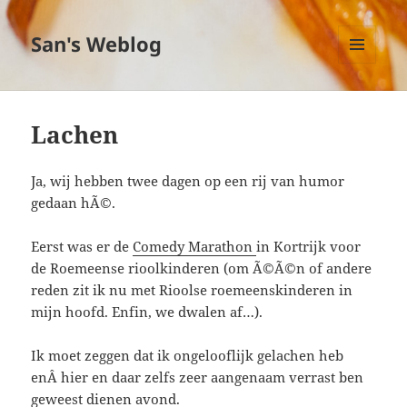
San's Weblog
MENU
EN
WIDGETS
Lachen
Ja, wij hebben twee dagen op een rij van humor
gedaan hÃ©.
Eerst was er de
Comedy Marathon
in Kortrijk voor
de Roemeense rioolkinderen (om Ã©Ã©n of andere
reden zit ik nu met Rioolse roemeenskinderen in
mijn hoofd. Enfin, we dwalen af…).
Ik moet zeggen dat ik ongelooflijk gelachen heb
enÂ hier en daar zelfs zeer aangenaam verrast ben
geweest dienen avond.