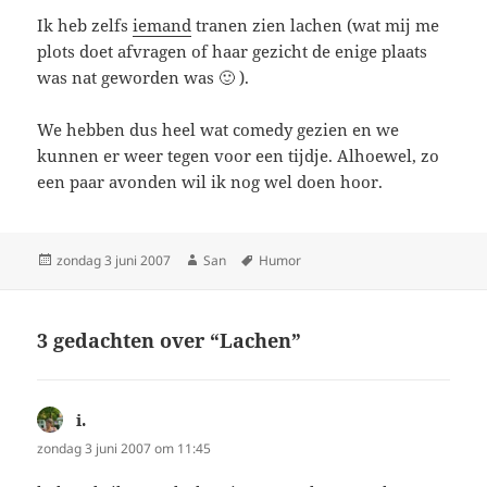
Ik heb zelfs
iemand
tranen zien lachen (wat mij me
plots doet afvragen of haar gezicht de enige plaats
was nat geworden was 🙂 ).
We hebben dus heel wat comedy gezien en we
kunnen er weer tegen voor een tijdje. Alhoewel, zo
een paar avonden wil ik nog wel doen hoor.
Geplaatst
zondag 3 juni 2007
Auteur
San
Tags
Humor
op
3 gedachten over “Lachen”
i.
schreef:
zondag 3 juni 2007 om 11:45