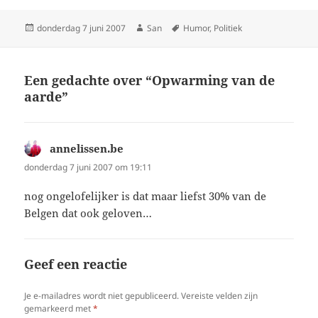
Geplaatst
donderdag 7 juni 2007
Auteur
San
Tags
Humor
,
Politiek
op
Een gedachte over “Opwarming van de
aarde”
annelissen.be
schreef:
donderdag 7 juni 2007 om 19:11
nog ongelofelijker is dat maar liefst 30% van de
Belgen dat ook geloven…
Geef een reactie
Je e-mailadres wordt niet gepubliceerd.
Vereiste velden zijn
gemarkeerd met
*