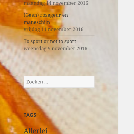
maandag 14 november 2016
(Geen) rozegeur en
maneschijn
vrijdag 11 november 2016
To sport or not to sport
woensdag 9 november 2016
Z
o
e
k
e
TAGS
n
n
Allerlei
a