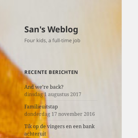
San's Weblog
Four kids, a full-time job
RECENTE BERICHTEN
And we’re back?
dinsdag 1 augustus 2017
Familieuitstap
donderdag 17 november 2016
Tik op de vingers en een bank
achteruit