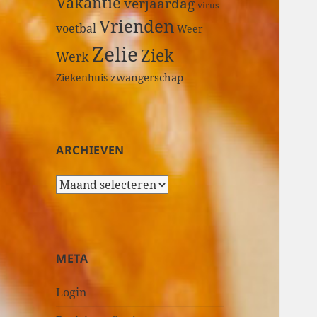
Vakantie
verjaardag
virus
Vrienden
voetbal
Weer
Zelie
Ziek
Werk
zwangerschap
Ziekenhuis
ARCHIEVEN
A
r
c
h
i
META
e
v
Login
e