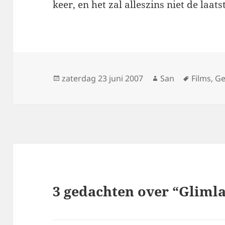
keer, en het zal alleszins niet de laat
Geplaatst
zaterdag 23 juni 2007
Auteur
San
Tags
Films
,
Ge
op
3 gedachten over “Gliml