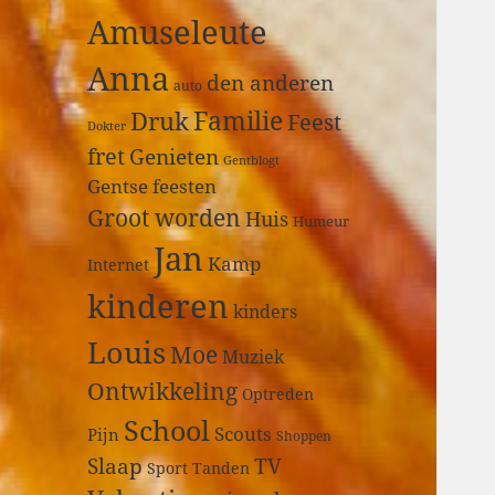
a
Amuseleute
r
:
Anna
den anderen
auto
Druk
Familie
Feest
Dokter
fret
Genieten
Gentblogt
Gentse feesten
Groot worden
Huis
Humeur
Jan
Kamp
Internet
kinderen
kinders
Louis
Moe
Muziek
Ontwikkeling
Optreden
School
Scouts
Pijn
Shoppen
Slaap
TV
Sport
Tanden