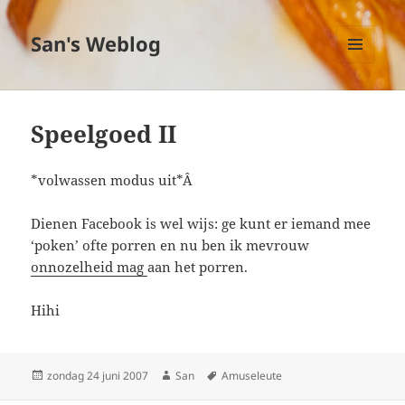
San's Weblog
MENU
EN
WIDGETS
Speelgoed II
*volwassen modus uit*Â
Dienen Facebook is wel wijs: ge kunt er iemand mee
‘poken’ ofte porren en nu ben ik mevrouw
onnozelheid mag
aan het porren.
Hihi
Geplaatst
zondag 24 juni 2007
Auteur
San
Tags
Amuseleute
op