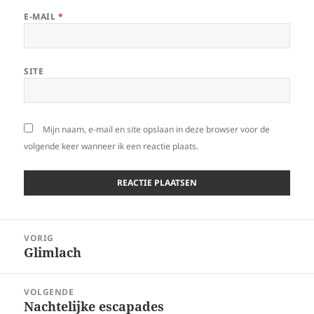
E-MAIL
*
SITE
Mijn naam, e-mail en site opslaan in deze browser voor de
volgende keer wanneer ik een reactie plaats.
Bericht
VORIG
navigatie
Glimlach
Vorig
bericht:
VOLGENDE
Nachtelijke escapades
Volgend