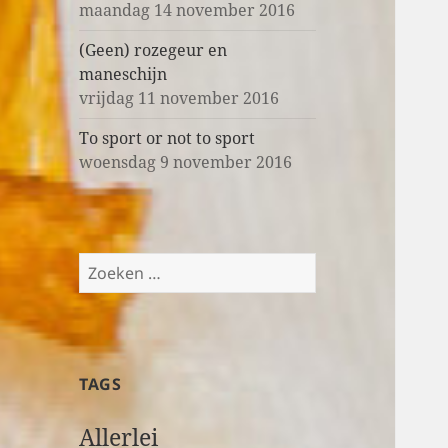
maandag 14 november 2016
(Geen) rozegeur en
maneschijn
vrijdag 11 november 2016
To sport or not to sport
woensdag 9 november 2016
Z
o
e
k
e
TAGS
n
n
Allerlei
a