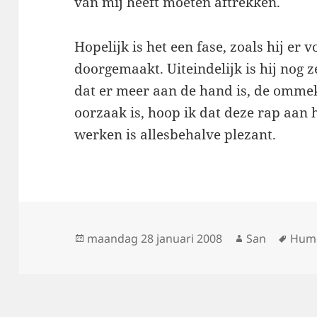
van mij heeft moeten aftrekken.
Hopelijk is het een fase, zoals hij er 
doorgemaakt. Uiteindelijk is hij nog 
dat er meer aan de hand is, de ommeke
oorzaak is, hoop ik dat deze rap aan 
werken is allesbehalve plezant.
Geplaatst
maandag 28 januari 2008
Auteur
San
Tags
Hum
op