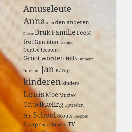
a
Amuseleute
r
:
Anna
den anderen
auto
Druk
Familie
Feest
Dokter
fret
Genieten
Gentblogt
Gentse feesten
Groot worden
Huis
Humeur
Jan
Kamp
Internet
kinderen
kinders
Louis
Moe
Muziek
Ontwikkeling
Optreden
School
Scouts
Pijn
Shoppen
Slaap
TV
Sport
Tanden