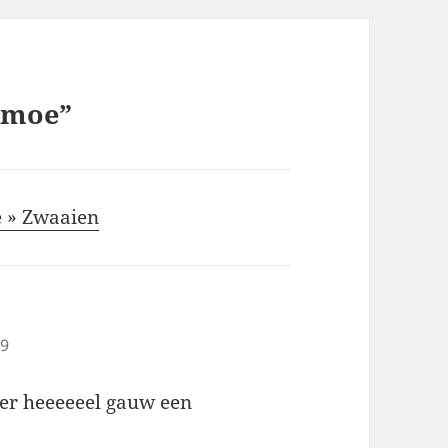
lmoe”
e » Zwaaien
39
 er heeeeeel gauw een