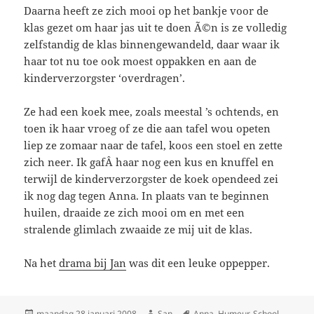
Daarna heeft ze zich mooi op het bankje voor de
klas gezet om haar jas uit te doen Ã©n is ze volledig
zelfstandig de klas binnengewandeld, daar waar ik
haar tot nu toe ook moest oppakken en aan de
kinderverzorgster ‘overdragen’.
Ze had een koek mee, zoals meestal ’s ochtends, en
toen ik haar vroeg of ze die aan tafel wou opeten
liep ze zomaar naar de tafel, koos een stoel en zette
zich neer. Ik gafÂ haar nog een kus en knuffel en
terwijl de kinderverzorgster de koek opendeed zei
ik nog dag tegen Anna. In plaats van te beginnen
huilen, draaide ze zich mooi om en met een
stralende glimlach zwaaide ze mij uit de klas.
Na het
drama bij Jan
was dit een leuke oppepper.
Geplaatst
maandag 28 januari 2008
Auteur
San
Tags
Anna
,
Humeur
,
School