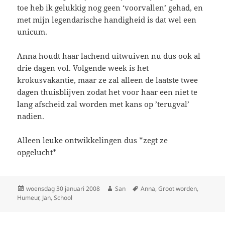
toe heb ik gelukkig nog geen ‘voorvallen’ gehad, en
met mijn legendarische handigheid is dat wel een
unicum.
Anna houdt haar lachend uitwuiven nu dus ook al
drie dagen vol. Volgende week is het
krokusvakantie, maar ze zal alleen de laatste twee
dagen thuisblijven zodat het voor haar een niet te
lang afscheid zal worden met kans op ’terugval’
nadien.
Alleen leuke ontwikkelingen dus *zegt ze
opgelucht*
Geplaatst
woensdag 30 januari 2008
Auteur
San
Tags
Anna
,
Groot worden
,
Humeur
op
,
Jan
,
School