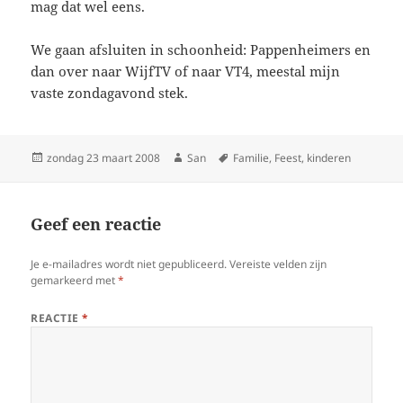
mag dat wel eens.
We gaan afsluiten in schoonheid: Pappenheimers en
dan over naar WijfTV of naar VT4, meestal mijn
vaste zondagavond stek.
Geplaatst
zondag 23 maart 2008
Auteur
San
Tags
Familie
,
Feest
,
kinderen
op
Geef een reactie
Je e-mailadres wordt niet gepubliceerd.
Vereiste velden zijn
gemarkeerd met
*
REACTIE
*