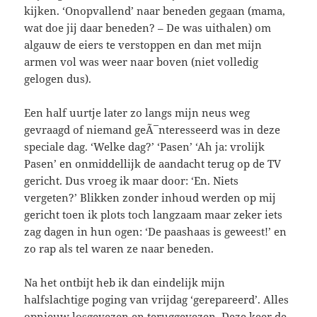
kijken. ‘Onopvallend’ naar beneden gegaan (mama,
wat doe jij daar beneden? – De was uithalen) om
algauw de eiers te verstoppen en dan met mijn
armen vol was weer naar boven (niet volledig
gelogen dus).
Een half uurtje later zo langs mijn neus weg
gevraagd of niemand geÃ¯nteresseerd was in deze
speciale dag. ‘Welke dag?’ ‘Pasen’ ‘Ah ja: vrolijk
Pasen’ en onmiddellijk de aandacht terug op de TV
gericht. Dus vroeg ik maar door: ‘En. Niets
vergeten?’ Blikken zonder inhoud werden op mij
gericht toen ik plots toch langzaam maar zeker iets
zag dagen in hun ogen: ‘De paashaas is geweest!’ en
zo rap als tel waren ze naar beneden.
Na het ontbijt heb ik dan eindelijk mijn
halfslachtige poging van vrijdag ‘gerepareerd’. Alles
opnieuw losgevezen en teruggevezen. Deze keer de