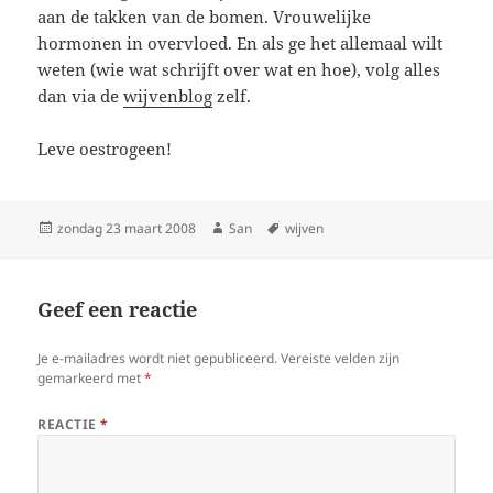
aan de takken van de bomen. Vrouwelijke
hormonen in overvloed. En als ge het allemaal wilt
weten (wie wat schrijft over wat en hoe), volg alles
dan via de
wijvenblog
zelf.
Leve oestrogeen!
Geplaatst
zondag 23 maart 2008
Auteur
San
Tags
wijven
op
Geef een reactie
Je e-mailadres wordt niet gepubliceerd.
Vereiste velden zijn
gemarkeerd met
*
REACTIE
*