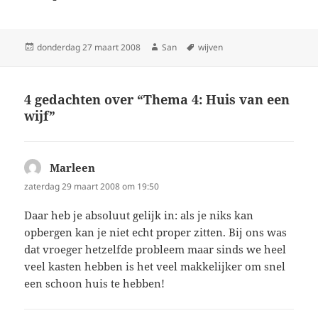
Geplaatst
donderdag 27 maart 2008
Auteur
San
Tags
wijven
op
4 gedachten over “Thema 4: Huis van een
wijf”
Marleen
schreef:
zaterdag 29 maart 2008 om 19:50
Daar heb je absoluut gelijk in: als je niks kan
opbergen kan je niet echt proper zitten. Bij ons was
dat vroeger hetzelfde probleem maar sinds we heel
veel kasten hebben is het veel makkelijker om snel
een schoon huis te hebben!