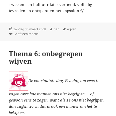
Twee en een half uur later verliet ik volledig
tevreden en ontspannen het kapsalon 🙂
Geplaatst
zondag 30 maart 2008
Auteur
San
Tags
wijven
op
Geeft een reactie
op Thema 7: en God zag dat het goed was
Thema 6: onbegrepen
wijven
De voorlaatste dag. Een dag om eens te
zagen over hoe mannen ons niet begrijpen … of
gewoon eens te zagen, want als ze ons niet begrijpen,
dan zagen we en dat is ook een manier om het te
bekijken.