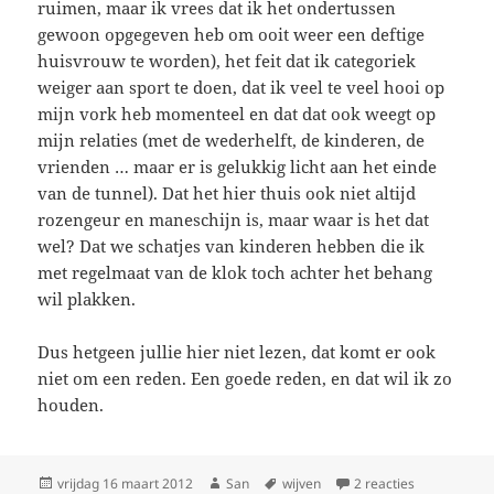
ruimen, maar ik vrees dat ik het ondertussen
gewoon opgegeven heb om ooit weer een deftige
huisvrouw te worden), het feit dat ik categoriek
weiger aan sport te doen, dat ik veel te veel hooi op
mijn vork heb momenteel en dat dat ook weegt op
mijn relaties (met de wederhelft, de kinderen, de
vrienden … maar er is gelukkig licht aan het einde
van de tunnel). Dat het hier thuis ook niet altijd
rozengeur en maneschijn is, maar waar is het dat
wel? Dat we schatjes van kinderen hebben die ik
met regelmaat van de klok toch achter het behang
wil plakken.
Dus hetgeen jullie hier niet lezen, dat komt er ook
niet om een reden. Een goede reden, en dat wil ik zo
houden.
Geplaatst
vrijdag 16 maart 2012
Auteur
San
Tags
wijven
2 reacties
op We zoude