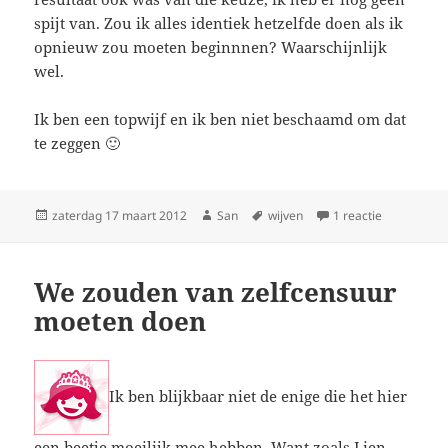
spijt van. Zou ik alles identiek hetzelfde doen als ik
opnieuw zou moeten beginnnen? Waarschijnlijk
wel.
Ik ben een topwijf en ik ben niet beschaamd om dat
te zeggen 🙂
Geplaatst
zaterdag 17 maart 2012
Auteur
San
Tags
wijven
1 reactie
op Stoefda
op
We zouden van zelfcensuur
moeten doen
Ik ben blijkbaar niet de enige die het hier
een beetje moeilijk mee hebben. Want zoals
Lien