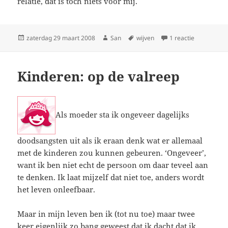
relatie, dat is toch niets voor mij.
Geplaatst
zaterdag 29 maart 2008
Auteur
San
Tags
wijven
1 reactie
op Thema 6
op
Kinderen: op de valreep
Als moeder sta ik ongeveer dagelijks
doodsangsten uit als ik eraan denk wat er allemaal
met de kinderen zou kunnen gebeuren. ‘Ongeveer’,
want ik ben niet echt de persoon om daar teveel aan
te denken. Ik laat mijzelf dat niet toe, anders wordt
het leven onleefbaar.
Maar in mijn leven ben ik (tot nu toe) maar twee
keer eigenlijk zo bang geweest dat ik dacht dat ik