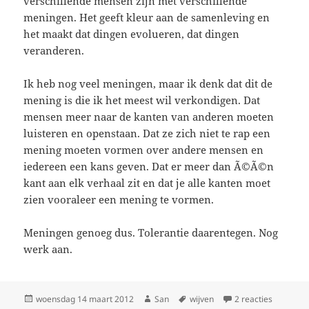
verschillende mensen zijn met verschillende
meningen. Het geeft kleur aan de samenleving en
het maakt dat dingen evolueren, dat dingen
veranderen.
Ik heb nog veel meningen, maar ik denk dat dit de
mening is die ik het meest wil verkondigen. Dat
mensen meer naar de kanten van anderen moeten
luisteren en openstaan. Dat ze zich niet te rap een
mening moeten vormen over andere mensen en
iedereen een kans geven. Dat er meer dan Ã©Ã©n
kant aan elk verhaal zit en dat je alle kanten moet
zien vooraleer een mening te vormen.
Meningen genoeg dus. Tolerantie daarentegen. Nog
werk aan.
Geplaatst
woensdag 14 maart 2012
Auteur
San
Tags
wijven
2 reacties
op Een me