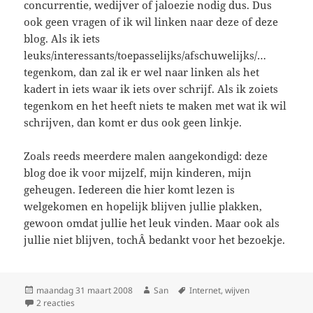
concurrentie, wedijver of jaloezie nodig dus. Dus
ook geen vragen of ik wil linken naar deze of deze
blog. Als ik iets
leuks/interessants/toepasselijks/afschuwelijks/…
tegenkom, dan zal ik er wel naar linken als het
kadert in iets waar ik iets over schrijf. Als ik zoiets
tegenkom en het heeft niets te maken met wat ik wil
schrijven, dan komt er dus ook geen linkje.
Zoals reeds meerdere malen aangekondigd: deze
blog doe ik voor mijzelf, mijn kinderen, mijn
geheugen. Iedereen die hier komt lezen is
welgekomen en hopelijk blijven jullie plakken,
gewoon omdat jullie het leuk vinden. Maar ook als
jullie niet blijven, tochÂ bedankt voor het bezoekje.
Geplaatst
maandag 31 maart 2008
Auteur
San
Tags
Internet
,
wijven
op
2 reacties
op Blogroll