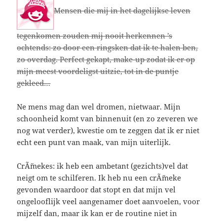
Mensen die mij in het dagelijkse leven
tegenkomen zouden mij nooit herkennen ’s
ochtends: zo door een ringsken dat ik te halen ben,
zo overdag. Perfect gekapt, make-up zodat ik er op
mijn meest voordeligst uitzie, tot in de puntje
gekleed…
Ne mens mag dan wel dromen, nietwaar. Mijn
schoonheid komt van binnenuit (en zo zeveren we
nog wat verder), kwestie om te zeggen dat ik er niet
echt een punt van maak, van mijn uiterlijk.
CrÃ¨mekes: ik heb een ambetant (gezichts)vel dat
neigt om te schilferen. Ik heb nu een crÃ¨meke
gevonden waardoor dat stopt en dat mijn vel
ongelooflijk veel aangenamer doet aanvoelen, voor
mijzelf dan, maar ik kan er de routine niet in