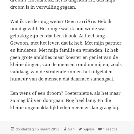
droom is in vervulling gegaan.
Wat ik verder nog wens? Geen carriÃ¨re. Heb ik
nooit gewild. Het enige wat ik ooit wilde was
gelukkig zijn en dat ben ik ook. Al heel lang.
Gewoon, met het leven dat ik heb. Met mijn partner
en kinderen. Met mijn familie en vrienden. Ik heb
geen grote ambities maar koester en geniet van de
kleine dingen, van de mensen rondom mij en, zoals
vandaag, van de stralende zon en het uitgelaten
humeur van de mensen dat daarmee samengaat.
Een wens of een droom? Toeternietoe, als het maar
zo mag blijven doorgaan. Nog heel lang. En die
kleine ongemakkelijkheden neem er dan graag bij.
Geplaatst
donderdag 15 maart 2012
Auteur
San
Tags
wijven
1 reactie
op Drom