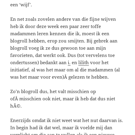
een ‘wijf’.
En net zoals zovelen andere van die fijne wijven
heb ik door deze week een paar zeer toffe
madammen leren kennen die ik, moest ik een
blogroll hebben, erop zou smijten. Bij gebrek aan
blogroll voeg ik ze dus gewoon toe aan mijn
favorieten, dat werkt ook. Dus (tot vervelens toe
ondertussen) bedankt aan
i.
en
lilith
voor het
initiatief, al was het maar om al die madammen (al
was het maar voor even)Â gelezen te hebben.
Zo’n blogroll dus, het valt misschien op
ofÂ misschien ook niet, maar ik heb dat dus niet
hÃ©.
Enerzijds omdat ik niet weet wat het nut daarvan is.
In begin had ik dat wel, maar ik voelde mij dan
verplicht om die aan te vullen als ik een nieuwe