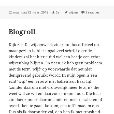
Geplaatst
maandag 12 maart 2012
Auteur
San
Tags
wijven
3 reacties
op Wijven
op
Blogroll
Kijk zie. De wijvenweek zit er nu dus officieel op,
maar gezien ik hier nogal veel schrijf over de
kinders zal het hier altijd wel een beetje een echte
wijvenblog blijven. En neen, ik heb geen probleem
met de term ‘wijf’ op voorwaarde dat het niet
denigrerend gebruikt wordt. In mijn ogen is een
echt ‘wijf’ een vrouw met ballen aan haar lijf
(zonder daarom niet vrouwelijk meer te zijn), die
weet wat ze wil en daarvoor uitkomt ook. Die haar
zin doet zonder daarom anderen neer te sabelen of
over lijken te gaan. kortom, een toffe madam dus.
Dus als ik daaronder val, dan ben ik met trotsheid