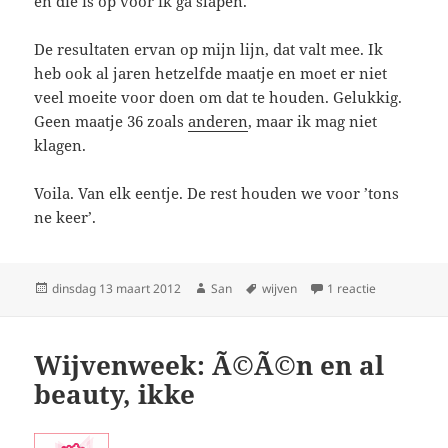
en die is op voor ik ga slapen.
De resultaten ervan op mijn lijn, dat valt mee. Ik
heb ook al jaren hetzelfde maatje en moet er niet
veel moeite voor doen om dat te houden. Gelukkig.
Geen maatje 36 zoals
anderen
, maar ik mag niet
klagen.
Voila. Van elk eentje. De rest houden we voor ’tons
ne keer’.
Geplaatst
dinsdag 13 maart 2012
Auteur
San
Tags
wijven
1 reactie
op Kantjes en
op
Wijvenweek: Ã©Ã©n en al
beauty, ikke