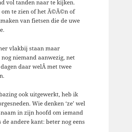
d vol tanden naar te kijken.
s om te zien of het Ã©Ã©n of
tmaken van fietsen die de uwe
e.
ner vlakbij staan maar
s nog niemand aanwezig, net
e dagen daar welÂ met twee
n.
bazing ook uitgewerkt, heb ik
rgesneden. Wie denken ‘ze’ wel
odsnaam in zijn hoofd om iemand
s de andere kant: beter nog eens