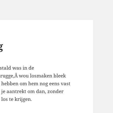
g
estald was in de
Â Brugge,Â wou losmaken bleek
te hebben om hem nog eens vast
e je aantrekt om dan, zonder
los te krijgen.