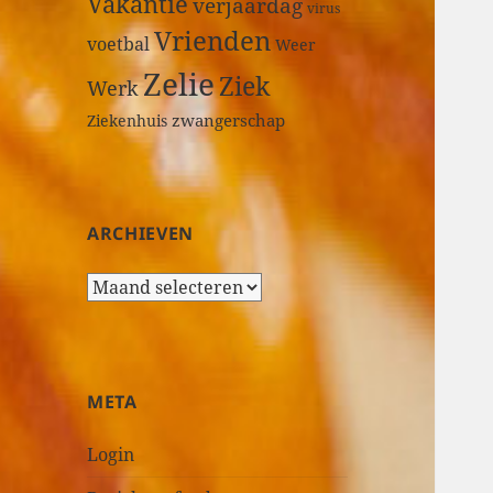
Vakantie
verjaardag
virus
Vrienden
voetbal
Weer
Zelie
Ziek
Werk
zwangerschap
Ziekenhuis
ARCHIEVEN
A
r
c
h
i
META
e
v
Login
e