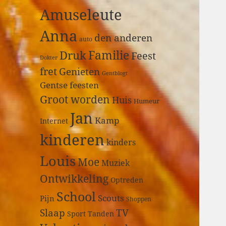
a
Amuseleute
r
:
Anna
den anderen
auto
Druk
Familie
Feest
Dokter
fret
Genieten
Gentblogt
Gentse feesten
Groot worden
Huis
Humeur
Jan
Kamp
Internet
kinderen
kinders
Louis
Moe
Muziek
Ontwikkeling
Optreden
School
Scouts
Pijn
Shoppen
Slaap
TV
Sport
Tanden