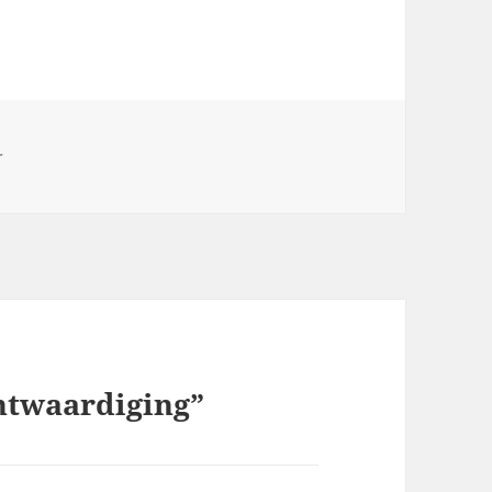
r
ntwaardiging”