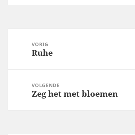
Bericht
navigatie
VORIG
Ruhe
Vorig
bericht:
VOLGENDE
Zeg het met bloemen
Volgend
bericht: