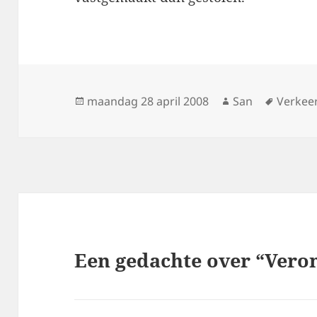
Geplaatst
maandag 28 april 2008
Auteur
San
Tags
Verkee
op
Een gedachte over “Vero