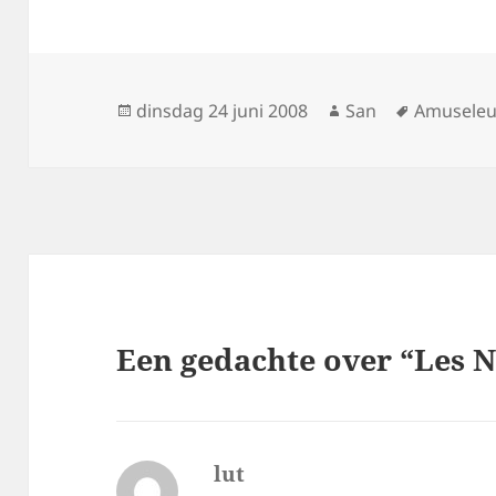
Geplaatst
dinsdag 24 juni 2008
Auteur
San
Tags
Amuseleu
op
Een gedachte over “Les 
lut
schreef: