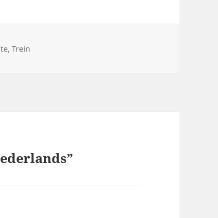
te
,
Trein
Nederlands”