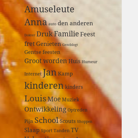
a
Amuseleute
r
:
Anna
den anderen
auto
Druk
Familie
Feest
Dokter
fret
Genieten
Gentblogt
Gentse feesten
Groot worden
Huis
Humeur
Jan
Kamp
Internet
kinderen
kinders
Louis
Moe
Muziek
Ontwikkeling
Optreden
School
Scouts
Pijn
Shoppen
Slaap
TV
Sport
Tanden