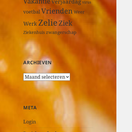
Vakantie
verjaardag
virus
Vrienden
voetbal
Weer
Zelie
Ziek
Werk
zwangerschap
Ziekenhuis
ARCHIEVEN
A
r
c
h
i
META
e
v
Login
e