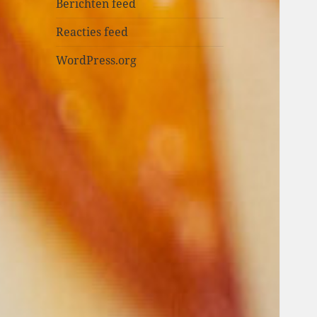
n
Berichten feed
Reacties feed
WordPress.org