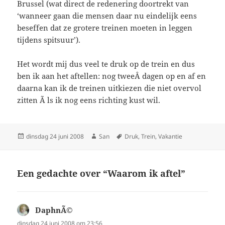
Brussel (wat direct de redenering doortrekt van
‘wanneer gaan die mensen daar nu eindelijk eens
beseffen dat ze grotere treinen moeten in leggen
tijdens spitsuur’).
Het wordt mij dus veel te druk op de trein en dus
ben ik aan het aftellen: nog tweeÂ dagen op en af en
daarna kan ik de treinen uitkiezen die niet overvol
zitten Ã ls ik nog eens richting kust wil.
Geplaatst
dinsdag 24 juni 2008
Auteur
San
Tags
Druk
,
Trein
,
Vakantie
op
Een gedachte over “Waarom ik aftel”
DaphnÃ©
schreef:
dinsdag 24 juni 2008 om 23:56