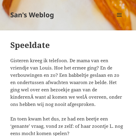
San's Weblog
MENU
EN
WIDGETS
Speeldate
Gisteren kreeg ik telefoon. De mama van een
vriendje van Louis. Hoe het ermee ging? En de
verbouwingen en zo? Een babbeltje geslaan en zo
en ondertussen afwachten waarom ze belde. Het
ging wel over een bezoekje gaan van de
kinderenÂ want al komen we welÂ overeen, onder
ons hebben wij nog nooit afgesproken.
En toen kwam het dus, ze had een beetje een
‘genante’ vraag, vond ze zelf: of haar zoontje L. nog
eens mocht komen spelen?