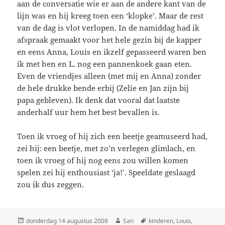
aan de conversatie wie er aan de andere kant van de
lijn was en hij kreeg toen een ‘klopke’. Maar de rest
van de dag is vlot verlopen. In de namiddag had ik
afspraak gemaakt voor het hele gezin bij de kapper
en eens Anna, Louis en ikzelf gepasseerd waren ben
ik met hen en L. nog een pannenkoek gaan eten.
Even de vriendjes alleen (met mij en Anna) zonder
de hele drukke bende erbij (Zelie en Jan zijn bij
papa gebleven). Ik denk dat vooral dat laatste
anderhalf uur hem het best bevallen is.
Toen ik vroeg of hij zich een beetje geamuseerd had,
zei hij: een beetje, met zo’n verlegen glimlach, en
toen ik vroeg of hij nog eens zou willen komen
spelen zei hij enthousiast ‘ja!’. Speeldate geslaagd
zou ik dus zeggen.
Geplaatst
donderdag 14 augustus 2008
Auteur
San
Tags
kinderen
,
Louis
,