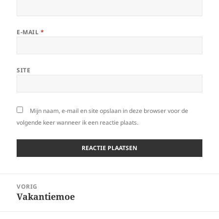
E-MAIL
*
SITE
Mijn naam, e-mail en site opslaan in deze browser voor de
volgende keer wanneer ik een reactie plaats.
Bericht
VORIG
navigatie
Vakantiemoe
Vorig
bericht: