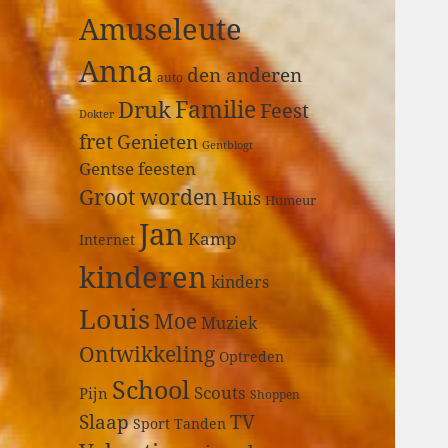
a
Amuseleute
r
:
Anna
den anderen
auto
Druk
Familie
Feest
Dokter
fret
Genieten
Gentblogt
Gentse feesten
Groot worden
Huis
Humeur
Jan
Kamp
Internet
kinderen
kinders
Louis
Moe
Muziek
Ontwikkeling
Optreden
School
Scouts
Pijn
Shoppen
Slaap
TV
Sport
Tanden