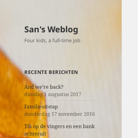
San's Weblog
Four kids, a full-time job
RECENTE BERICHTEN
And we’re back?
dinsdag 1 augustus 2017
Familieuitstap
donderdag 17 november 2016
Tik op de vingers en een bank
achteruit