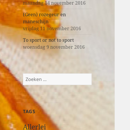
maandag 14 november 2016
(Geen) rozegeur en
maneschijn
vrijdag 11 november 2016
To sport or not to sport
woensdag 9 november 2016
Z
o
e
k
e
TAGS
n
n
Allerlei
a