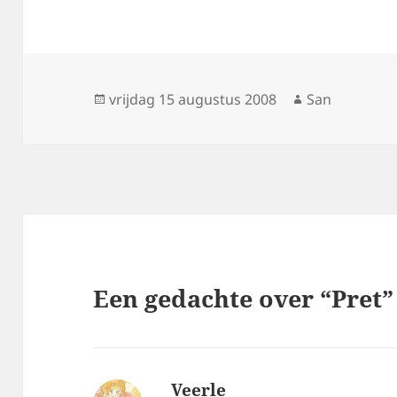
Geplaatst
vrijdag 15 augustus 2008
Auteur
San
op
Een gedachte over “Pret”
Veerle
schreef: