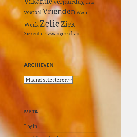
Vakantie
verjaardag
virus
Vrienden
voetbal
Weer
Zelie
Ziek
Werk
zwangerschap
Ziekenhuis
ARCHIEVEN
A
r
c
h
i
META
e
v
Login
e